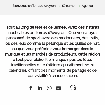
Bienvenue en Terres d’Aveyron
Séjourner
Agenda
Tout au long de l’été et de l’année, vivez des instants
inoubliables en Terres d’Aveyron ! Que vous soyez
passionné de sport avec des randonnées, des trails,
ou des jeux comme la pétanque et les quilles de huit,
ou que vous préfériez vous immerger dans la
musique et les marchés de producteurs, cette région
a tout pour plaire. Ne manquez pas les fêtes
traditionnelles et le folklore qui rythment notre
calendrier, offrant des moments de partage et de
convivialité à chaque saison.
Ajouter au
Festival de la randonnée
du 13 juillet au 15 août 2026
L’ Agenda de la semaine
Tous nos marchés