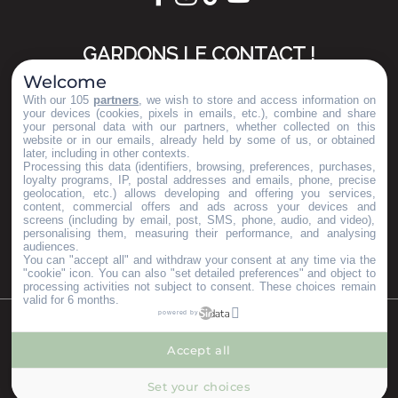
GARDONS LE CONTACT !
Welcome
S'inscrire à la newsletter
With our 105
partners
, we wish to store and access information on
your devices (cookies, pixels in emails, etc.), combine and share
your personal data with our partners, whether collected on this
website or in our emails, already held by some of us, or obtained
later, including in other contexts.
Nos brochures
Processing this data (identifiers, browsing, preferences, purchases,
ESPACE PRO
loyalty programs, IP, postal addresses and emails, phone, precise
geolocation, etc.) allows developing and offering you services,
GROUPES
content, commercial offers and ads across your devices and
PRESSE & INFLUENCEURS
screens (including by email, post, SMS, phone, audio, and video),
personalising them, measuring their performance, and analysing
Je m'installe ici
audiences.
You can "accept all" and withdraw your consent at any time via the
"cookie" icon
. You can also "set detailed preferences" and object to
processing activities not subject to consent. These choices remain
valid for 6 months.
powered by
©Copyright 2023
Mentions légales
Partenaires
Accept all
--°
MENU
Set your choices