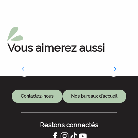
Vous aimerez aussi
Métiers d’Art(isanat)
Terres de savoir-faire
Contactez-nous
Nos bureaux d'accueil
Restons connectés