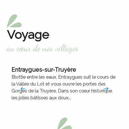
Voyage
au cœur de nos villages
Entraygues-sur-Truyère
Blottie entre les eaux, Entraygues suit le cours de
D
la Vallée du Lot et vous ouvre les portes des
r
Gorges de la Truyère. Dans son cœur historique,
d
les jolies bâtisses aux doux...
l