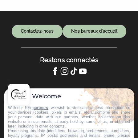
Contactez-nous
Nos bureaux d'accueil
Restons connectés
GARDONS LE CONTACT !
Welcome
S'inscrire à la newsletter
With our 105
partners
, we wish to store and access information on
your devices (cookies, pixels in emails, etc.), combine and share
your personal data with our partners, whether collected on this
website or in our emails, already held by some of us, or obtained
later, including in other contexts.
Nos brochures
Processing this data (identifiers, browsing, preferences, purchases,
ESPACE PRO
loyalty programs, IP, postal addresses and emails, phone, precise