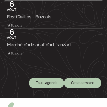
6
AOÛT
Festi'Quilles - Bozouls
Bozouls
6
AOÛT
Marché d’artisanat d’art Lauz’art
Bozouls
Tout l'agenda
Cette semaine