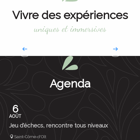
Vivre des expériences
uniques et immersives
Pause nature
Respirez à plein poumon
Jour de
Agenda
marché
6
AOÛT
Remplir son panier
Jeu d'échecs, rencontre tous niveaux
Saint-Côme-d'Olt