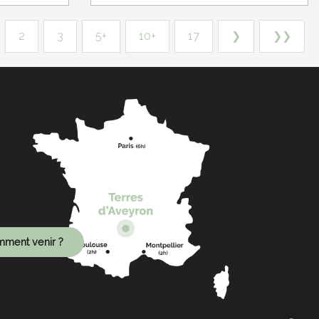
2
3
5+
10+
17
❯
❯❯
ment venir ?