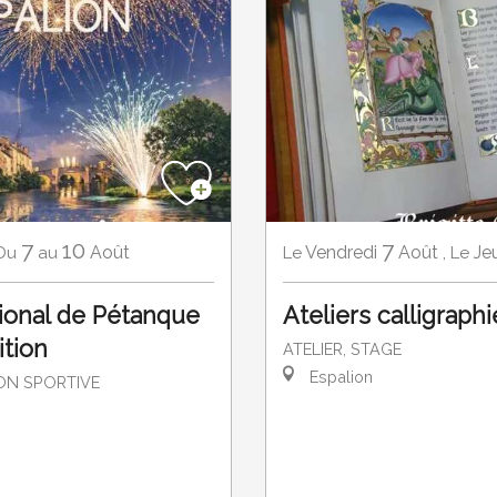
7
7
10
Vendredi
Août
,
Je
Août
Le
Le
Du
au
Ateliers calligraphi
tional de Pétanque
ition
ATELIER, STAGE
Espalion
ON SPORTIVE