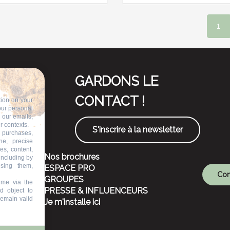
1
GARDONS LE
CONTACT !
tion on your
our personal
n our emails,
r contexts.
S'inscrire à la newsletter
 purchases,
ne, precise
es, content,
Nos brochures
including by
ising them,
ESPACE PRO
Com
GROUPES
ime via the
PRESSE & INFLUENCEURS
d object to
remain valid
Je m'installe ici