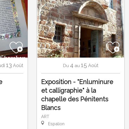
13
4
15
udi
Août
Août
Du
au
e
Exposition - "Enluminure
et calligraphie" à la
chapelle des Pénitents
Blancs
ART
Espalion