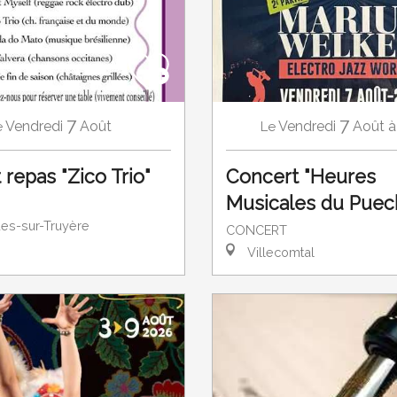
7
7
Vendredi
Août
à
Vendredi
Août
Le
e
Concert "Heures
repas "Zico Trio"
Musicales du Puech
es-sur-Truyère
CONCERT
Villecomtal