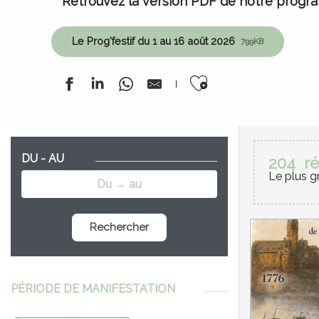
Retrouvez la version PDF de notre progra
Le Prog'festif du 1 au 16 août 2026
799KB
Ajouter aux 
DU - AU
204
ré
Le plus g
Rechercher
PÉRIODE DE MANIFESTATION