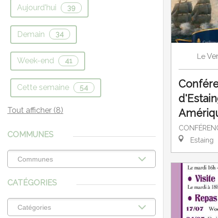
Aujourd'hui
39
Demain
34
Ve
Le
Week-end
41
Confére
Cette semaine
54
d'Estain
Tout afficher (8)
Amériq
CONFÉRENC
COMMUNES
Estaing
CATÉGORIES