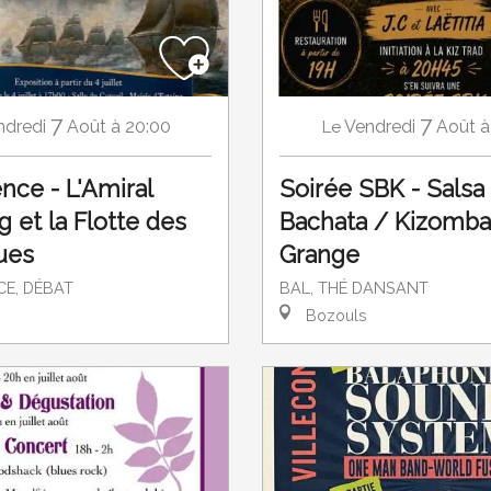
7
7
ndredi
Août
à 20:00
Vendredi
Août
à
Le
nce - L'Amiral
Soirée SBK - Salsa
g et la Flotte des
Bachata / Kizomba 
ues
Grange
E, DÉBAT
BAL, THÉ DANSANT
Bozouls