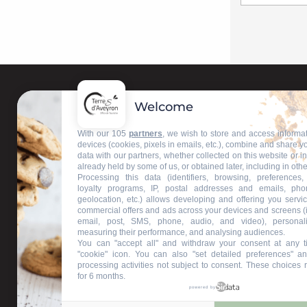
Welcome
With our 105
partners
, we wish to store and access informa
Contactez-nous
devices (cookies, pixels in emails, etc.), combine and share y
data with our partners, whether collected on this website or i
already held by some of us, or obtained later, including in othe
Nos bureaux d'accueil
Processing this data (identifiers, browsing, preferences,
loyalty programs, IP, postal addresses and emails, pho
geolocation, etc.) allows developing and offering you servic
commercial offers and ads across your devices and screens (
email, post, SMS, phone, audio, and video), personal
measuring their performance, and analysing audiences.
Restons connectés
You can "accept all" and withdraw your consent at any t
"cookie" icon
. You can also "set detailed preferences" an
processing activities not subject to consent. These choices 
for 6 months.
powered by