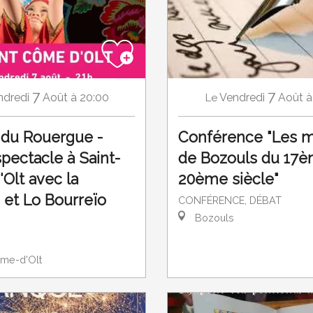
7
7
Vendredi
Août
à
ndredi
Août
à 20:00
Le
Conférence "Les m
l du Rouergue -
de Bozouls du 17è
pectacle à Saint-
20ème siècle"
Olt avec la
 et Lo Bourreïo
CONFÉRENCE, DÉBAT
Bozouls
me-d'Olt