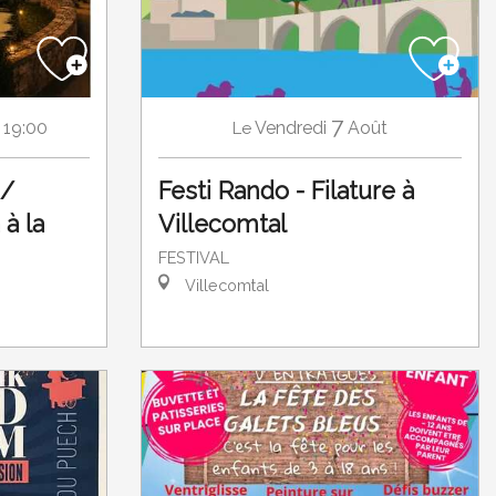
7
Vendredi
Août
 19:00
Le
Festi Rando - Filature à
 /
Villecomtal
à la
FESTIVAL
Villecomtal