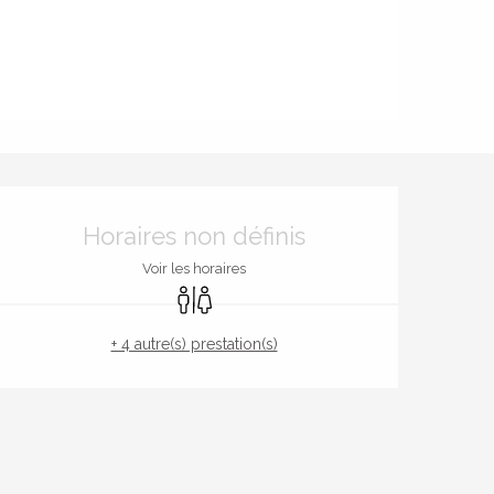
Ouverture et coordonnées
Horaires non définis
Voir les horaires
Toilettes
+ 4 autre(s) prestation(s)