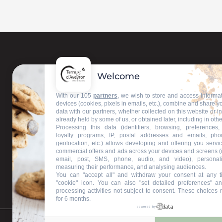
Welcome
Contactez-nous
With our 105
partners
, we wish to store and access informa
devices (cookies, pixels in emails, etc.), combine and share y
data with our partners, whether collected on this website or i
Nos bureaux d'accueil
already held by some of us, or obtained later, including in othe
Processing this data (identifiers, browsing, preferences,
loyalty programs, IP, postal addresses and emails, pho
geolocation, etc.) allows developing and offering you servic
commercial offers and ads across your devices and screens (
Restons connectés
email, post, SMS, phone, audio, and video), personal
measuring their performance, and analysing audiences.
You can "accept all" and withdraw your consent at any t
"cookie" icon
. You can also "set detailed preferences" an
processing activities not subject to consent. These choices 
for 6 months.
powered by