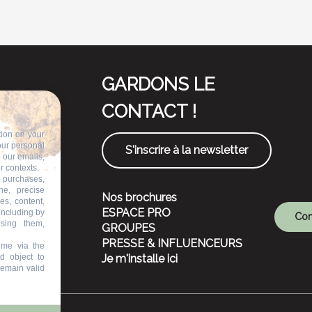
GARDONS LE
CONTACT !
tion on your
our personal
S'inscrire à la newsletter
n our emails,
r contexts.
 purchases,
ne, precise
Nos brochures
es, content,
ESPACE PRO
including by
Com
ising them,
GROUPES
PRESSE & INFLUENCEURS
ime via the
d object to
Je m'installe ici
remain valid