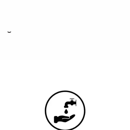
a Sansaguerie
nsaguerie