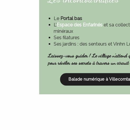
Le
Portal bas
L’
Espace des Enfarinés
et sa collec
minéraux
Ses filatures
Ses jardins : des senteurs et Vinhn 
Laissez-vous guider ! Le village n’attend 
pour révéler ses secrets à travers un circui
Balade numérique à Villecomta