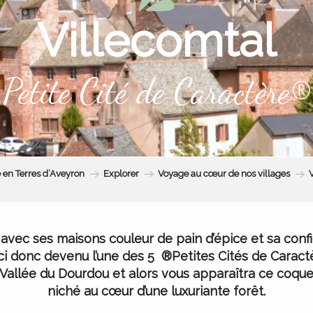
Villecomtal
Petite Cité de Caractère®
 en Terres d’Aveyron
Explorer
Voyage au cœur de nos villages
r avec ses maisons couleur de pain d’épice et sa conf
ici donc devenu l’une des 5 ®Petites Cités de Caractè
Vallée du Dourdou
et alors vous apparaîtra ce coqu
niché au cœur d’une luxuriante forêt.