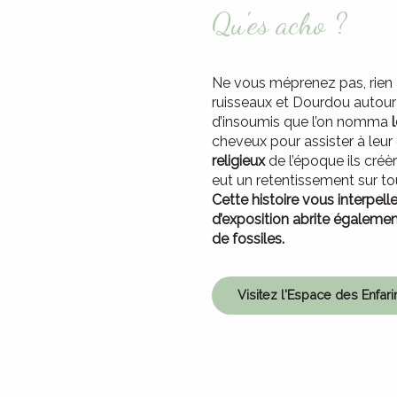
Qu'es acho ?
Ne vous méprenez pas, rien à
ruisseaux et Dourdou autour d
d’insoumis que l’on nomma
cheveux pour assister à leu
religieux
de l’époque ils créè
eut un retentissement sur tou
Cette histoire vous interpel
d’exposition abrite égaleme
de fossiles.
Visitez l'Espace des Enfar