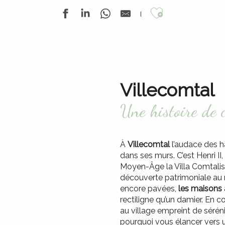
Ajouter au
Villecomtal
Une histoire de 
À
Villecomtal
l’audace des ha
dans ses murs. C’est Henri 
Moyen-Âge la Villa Comtalis
découverte patrimoniale au
encore pavées,
les maisons
rectiligne qu’un damier. En 
au village empreint de sérén
pourquoi vous élancer vers u