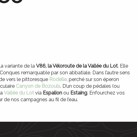
la variante de la
V86, la Véloroute de la Vallée du Lot
. Elle
 Conques remarquable par son abbatiale. Dans l’autre sens
de vers le pittoresque
Rodelle
, perché sur son éperon
culaire
Canyon de Bozouls
. D’un coup de pédales (ou
la
Vallée du Lot
via
Espalion
ou
Estaing
. Enfourchez vos
r de nos campagnes au fil de l’eau.