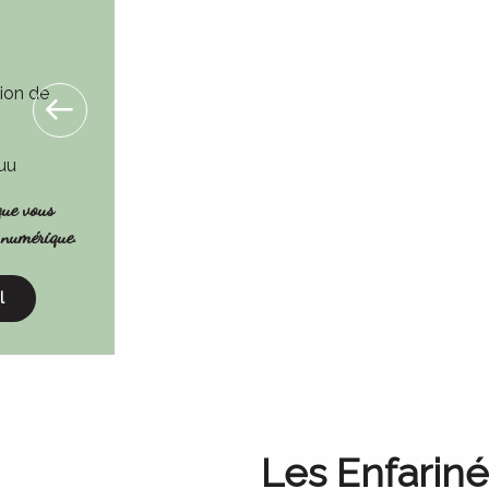
tion de
Luu
que vous
t numérique.
l
Les Enfariné