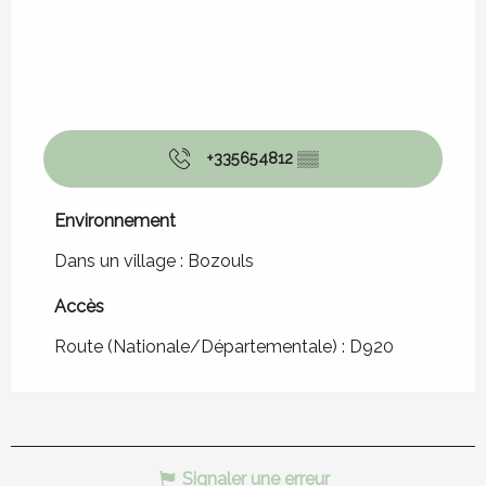
+335654812
▒▒
Environnement
Environnement
Dans un village :
Bozouls
Accès
Accès
Route (Nationale/Départementale) : D920
Signaler une erreur