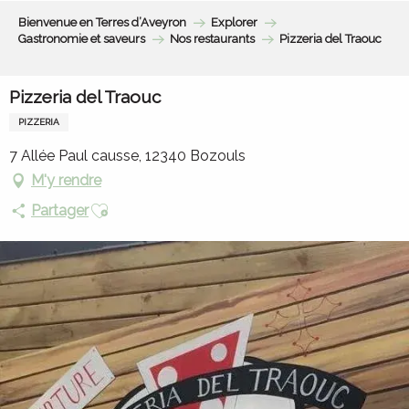
Aller
Bienvenue en Terres d’Aveyron
Explorer
au
Gastronomie et saveurs
Nos restaurants
Pizzeria del Traouc
contenu
principal
Pizzeria del Traouc
PIZZERIA
7 Allée Paul causse, 12340 Bozouls
M'y rendre
Ajouter aux favoris
Partager