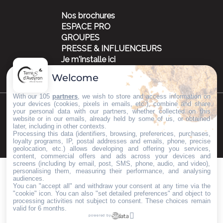
Nos brochures
ESPACE PRO
GROUPES
PRESSE & INFLUENCEURS
Je m'installe ici
Welcome
With our 105
partners
, we wish to store and access information on
your devices (cookies, pixels in emails, etc.), combine and share
your personal data with our partners, whether collected on this
©Copyright 2023
Mentions légales
Partenaires
website or in our emails, already held by some of us, or obtained
later, including in other contexts.
Processing this data (identifiers, browsing, preferences, purchases,
loyalty programs, IP, postal addresses and emails, phone, precise
geolocation, etc.) allows developing and offering you services,
content, commercial offers and ads across your devices and
screens (including by email, post, SMS, phone, audio, and video),
personalising them, measuring their performance, and analysing
audiences.
You can "accept all" and withdraw your consent at any time via the
"cookie" icon
. You can also "set detailed preferences" and object to
processing activities not subject to consent. These choices remain
valid for 6 months.
powered by