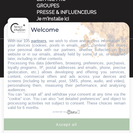
GROUPES
PRESSE & INFLUENCEURS
Je m'installe ici
Welcome
With our 105
partners
, we wish to store and access information on
your devices (cookies, pixels in emails, etc.), combine and share
your personal data with our partners, whether collected on this
©Copyright 2023
Mentions légales
Partenaires
website or in our emails, already held by some of us, or obtained
later, including in other contexts.
Processing this data (identifiers, browsing, preferences, purchases,
loyalty programs, IP, postal addresses and emails, phone, precise
geolocation, etc.) allows developing and offering you services,
content, commercial offers and ads across your devices and
screens (including by email, post, SMS, phone, audio, and video),
personalising them, measuring their performance, and analysing
audiences.
You can "accept all" and withdraw your consent at any time via the
"cookie" icon
. You can also "set detailed preferences" and object to
processing activities not subject to consent. These choices remain
valid for 6 months.
powered by
Accept all