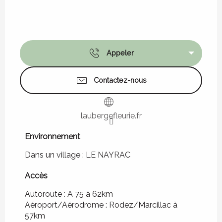
Appeler
Contactez-nous
laubergefleurie.fr
Environnement
Environnement
Dans un village :
LE NAYRAC
Accès
Accès
Autoroute : A 75 à 62km
Aéroport/Aérodrome : Rodez/Marcillac à
57km