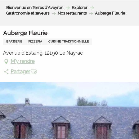
Aller
Bienvenue en Terres d’Aveyron
Explorer
au
Gastronomie et saveurs
Nos restaurants
Auberge Fleurie
contenu
principal
Auberge Fleurie
BRASSERIE
PIZZERIA
CUISINE TRADITIONNELLE
Avenue d'Estaing, 12190 Le Nayrac
M'y rendre
Ajouter aux favoris
Partager