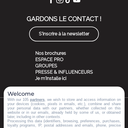
GARDONS LE CONTACT !
S'inscrire à la newsletter
Nos brochures
ESPACE PRO
GROUPES
PRESSE & INFLUENCEURS
Je m'installe ici
Welcome
With our 105
partners
, we wish to store and access information on
your devices (cookies, pixels in emails, etc.), combine and share
your personal data with our partners, whether collected on this
©Copyright 2023
Mentions légales
Partenaires
website or in our emails, already held by some of us, or obtained
later, including in other contexts.
Processing this data (identifiers, browsing, preferences, purchases,
loyalty programs, IP, postal addresses and emails, phone, precise