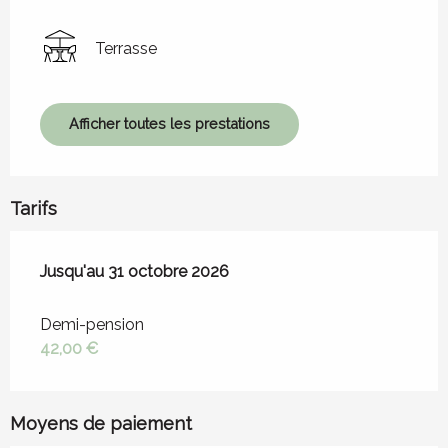
Terrasse
Afficher toutes les prestations
Tarifs
Du
Jusqu'au
1 avril 2026
31 octobre 2026
au
31 octobre 2026
Demi-pension
42,00 €
Moyens de paiement