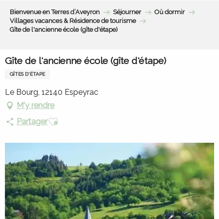
Aller
Bienvenue en Terres d’Aveyron
Séjourner
Où dormir
au
Villages vacances & Résidence de tourisme
contenu
Gîte de l'ancienne école (gîte d'étape)
principal
Gîte de l'ancienne école (gîte d'étape)
GÎTES D'ÉTAPE
Le Bourg, 12140 Espeyrac
M'y rendre
Ajouter aux favoris
Partager