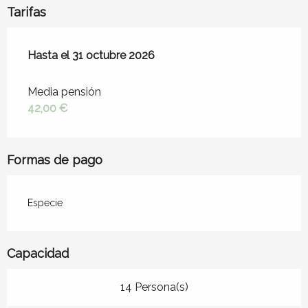
Tarifas
Desde
Hasta el
1 abril 2026
31 octubre 2026
hasta
31 octubre 2026
Media pensión
42,00 €
Formas de pago
Especie
Capacidad
14 Persona(s)