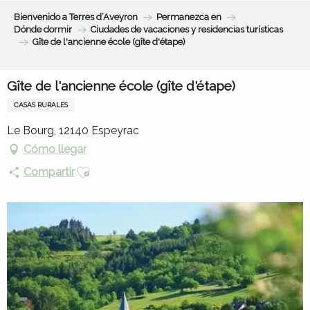
Aller
Bienvenido a Terres d’Aveyron
Permanezca en
au
Dónde dormir
Ciudades de vacaciones y residencias turísticas
contenu
Gîte de l'ancienne école (gîte d'étape)
principal
Gîte de l'ancienne école (gîte d'étape)
CASAS RURALES
Le Bourg, 12140 Espeyrac
Cómo llegar
Ajouter aux favoris
Compartir