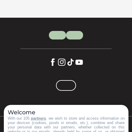
Welcome
With our 105
partners
, we wish to store and access information on
your devices (cookies, pixels in emails, etc.), combine and share
your personal data with our partners, whether collected on this
©Copyright 2023
Mentions légales
Partenaires
website or in our emails, already held by some of us, or obtained