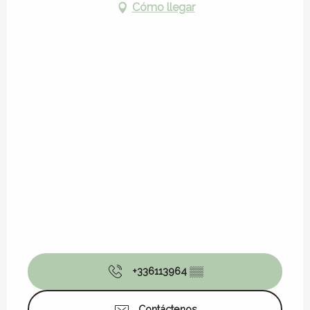
Cómo llegar
+336113964
▒▒
Contáctenos