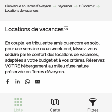
Aller
Bienvenue en Terres d’Aveyron
Séjourner
Où dormir
au
Locations de vacances
contenu
principal
Ajouter aux favoris
Locations de vacances
En couple, en tribu, entre amis ou encore en solo,
pour une semaine ou un week-end, laissez-vous
séduire par le confort des locations de vacances,
adaptées à votre budget et à vos critères. Réservez
VOTRE hébergement au milieu d’une nature
préservée en Terres d’Aveyron.
Liste
Carte
Filtres