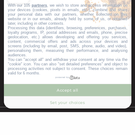
With our 105
partners
, we wish to store and access information on
your devices (cookies, pixels in emails, etc.), combine and share
your personal data with our partners, whether collected on this
website or in our emails, already held by some of us, or obtained
later, including in other contexts.
GARDONS LE CONTACT !
Processing this data (identifiers, browsing, preferences, purchases,
loyalty programs, IP, postal addresses and emails, phone, precise
geolocation, etc.) allows developing and offering you services,
content, commercial offers and ads across your devices and
S'inscrire à la newsletter
screens (including by email, post, SMS, phone, audio, and video),
personalising them, measuring their performance, and analysing
audiences.
You can "accept all" and withdraw your consent at any time via the
Nos brochures
"cookie" icon
. You can also "set detailed preferences" and object to
ESPACE PRO
processing activities not subject to consent. These choices remain
valid for 6 months.
GROUPES
powered by
PRESSE & INFLUENCEURS
Je m'installe ici
Accept all
--°
MENU
Set your choices
Recherche
Voir les favoris
©Copyright 2023
Mentions légales
Partenaires
Bienvenue en Terres d'Aveyron