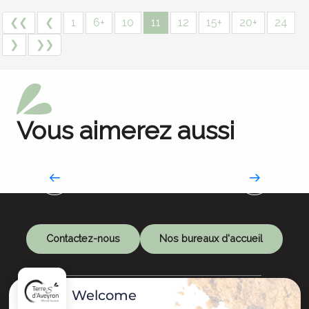
❮❮
❮
1
6+
10
11
12
15+
20+
24
❯
❯❯
Vous aimerez aussi
Chambres d’hôtes
Contactez-nous
Nos bureaux d'accueil
Welcome
Restons connectés