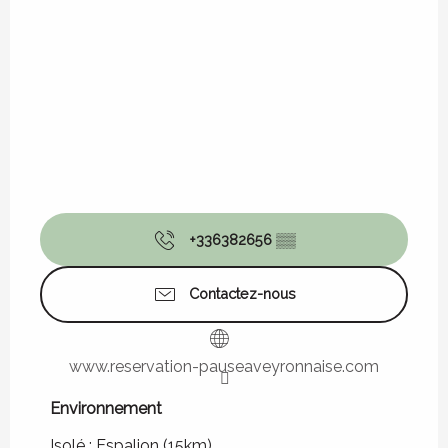
+336382656
▒▒
Contactez-nous
www.reservation-pauseaveyronnaise.com
Environnement
Environnement
Isolé :
Espalion
(15km)