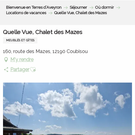
Aller
Bienvenue en Terres d’Aveyron
Séjourner
Où dormir
au
Locations de vacances
Quelle Vue, Chalet des Mazes
contenu
principal
Quelle Vue, Chalet des Mazes
MEUBLÉS ET GÎTES
160, route des Mazes, 12190 Coubisou
M'y rendre
Ajouter aux favoris
Partager