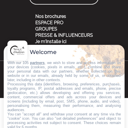
Nos brochures
ESPACE PRO
GROUPES
PRESSE & INFLUENCEURS
Je m'installe ici
Welcome
With our 105
partners
, we wish to store and access information on
your devices (cookies, pixels in emails, etc.), combine and share
your personal data with our partners, whether collected on this
©Copyright 2023
Mentions légales
Partenaires
website or in our emails, already held by some of us, or obtained
later, including in other contexts.
Processing this data (identifiers, browsing, preferences, purchases,
loyalty programs, IP, postal addresses and emails, phone, precise
geolocation, etc.) allows developing and offering you services,
content, commercial offers and ads across your devices and
screens (including by email, post, SMS, phone, audio, and video),
personalising them, measuring their performance, and analysing
audiences.
You can "accept all" and withdraw your consent at any time via the
"cookie" icon
. You can also "set detailed preferences" and object to
processing activities not subject to consent. These choices remain
valid for 6 months.