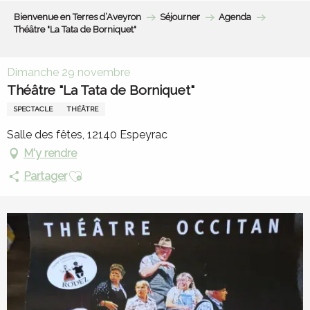
Aller
Bienvenue en Terres d’Aveyron
Séjourner
Agenda
au
Théâtre "La Tata de Borniquet"
contenu
principal
Dimanche 29 novembre
Théâtre "La Tata de Borniquet"
SPECTACLE
THÉÂTRE
Salle des fêtes, 12140 Espeyrac
M'y rendre
Ajouter aux favoris
Partager