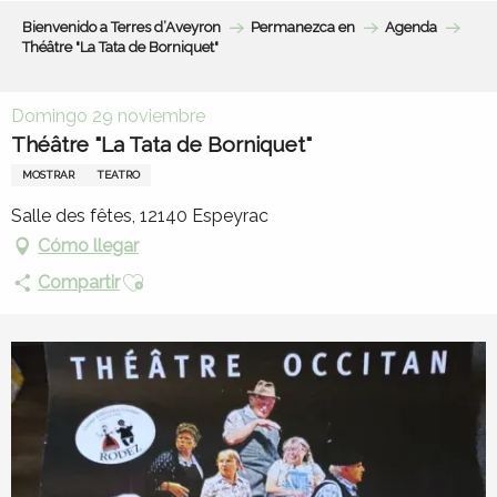
Aller
Bienvenido a Terres d’Aveyron
Permanezca en
Agenda
au
Théâtre "La Tata de Borniquet"
contenu
principal
Domingo 29 noviembre
Théâtre "La Tata de Borniquet"
MOSTRAR
TEATRO
Salle des fêtes, 12140 Espeyrac
Cómo llegar
Ajouter aux favoris
Compartir