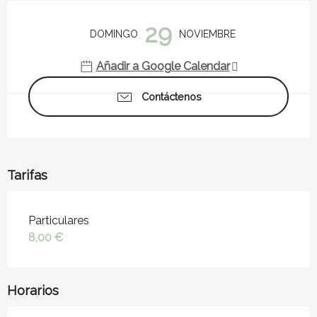
Horarios y datos de contacto
29
DOMINGO
NOVIEMBRE
Añadir a Google Calendar
Contáctenos
Tarifas
Tarifas 2026
Particulares
8,00 €
Horarios