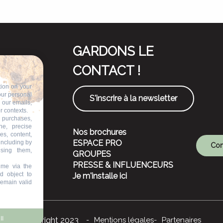
GARDONS LE
CONTACT !
tion on your
our personal
S'inscrire à la newsletter
n our emails,
r contexts.
 purchases,
ne, precise
Nos brochures
es, content,
ESPACE PRO
including by
Com
ising them,
GROUPES
PRESSE & INFLUENCEURS
ime via the
d object to
Je m'installe ici
remain valid
ll
©Copyright 2023
Mentions légales
Partenaires