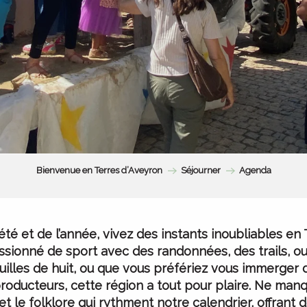
Bienvenue en Terres d’Aveyron
Séjourner
Agenda
’été et de l’année, vivez des instants inoubliables en 
sionné de sport avec des randonnées, des trails, o
uilles de huit, ou que vous préfériez vous immerger 
roducteurs, cette région a tout pour plaire. Ne manq
 et le folklore qui rythment notre calendrier, offran