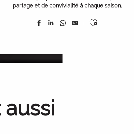
partage et de convivialité à chaque saison.
Ajouter au
nnée
oût 2026
L’ 
 aussi
Nos barrages
L’incroyable épopée industrielle