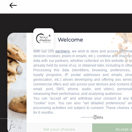
Welcome
Contactez-nous
With our 105
partners
, we wish to store and access informa
devices (cookies, pixels in emails, etc.), combine and share y
data with our partners, whether collected on this website or i
Nos bureaux d'accueil
already held by some of us, or obtained later, including in othe
Processing this data (identifiers, browsing, preferences,
loyalty programs, IP, postal addresses and emails, pho
geolocation, etc.) allows developing and offering you servic
commercial offers and ads across your devices and screens (
Restons connectés
email, post, SMS, phone, audio, and video), personal
measuring their performance, and analysing audiences.
You can "accept all" and withdraw your consent at any t
"cookie" icon
. You can also "set detailed preferences" an
processing activities not subject to consent. These choices 
for 6 months.
powered by
Set your choices
Accept a