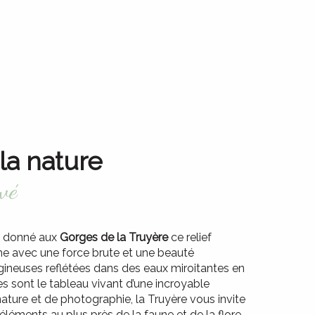
x favoris
la nature
rvé
nt donné aux
Gorges de la Truyère
ce relief
me avec une force brute et une beauté
gineuses reflétées dans des eaux miroitantes en
les sont le tableau vivant d’une incroyable
ature et de photographie, la Truyère vous invite
éments au plus près de la faune et de la flore.