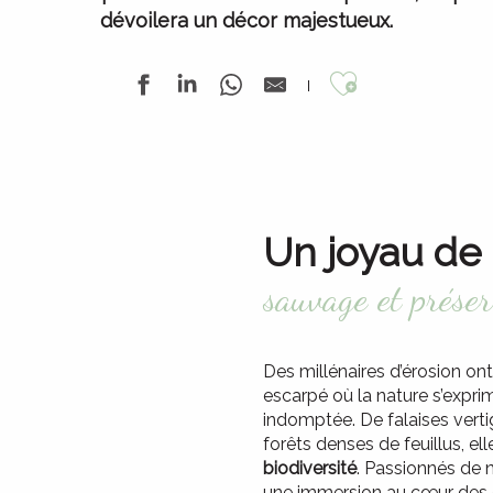
dévoilera un décor majestueux.
Ajouter au
Un joyau de 
sauvage et prése
Des millénaires d’érosion o
escarpé où la nature s’expri
indomptée. De falaises verti
forêts denses de feuillus, el
biodiversité
. Passionnés de n
une immersion au cœur des él