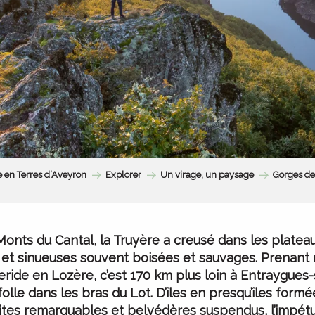
 en Terres d’Aveyron
Explorer
Un virage, un paysage
Gorges de
Monts du Cantal
, la
Truyère
a creusé dans les plateau
et sinueuses souvent boisées et sauvages. Prenant 
ride en Lozère, c’est 170 km plus loin à Entraygues-s
olle dans les bras du
Lot.
D’îles en presqu’îles formé
ites remarquables et
belvédères
suspendus, l’impétu