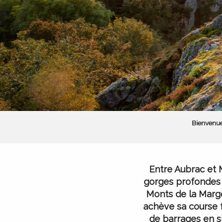
Bienvenue
Entre
Aubrac
et
gorges profondes 
Monts de la Marge
achève sa course f
de
barrages
en s