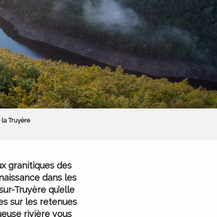
 la Truyère
x granitiques des
naissance dans les
ur-Truyère qu’elle
es sur les retenues
euse rivière vous