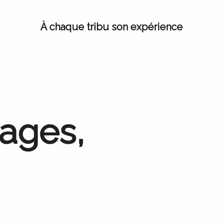
À chaque tribu son expérience
rages,
Le Top des panoramas
Émerveillez-vous !