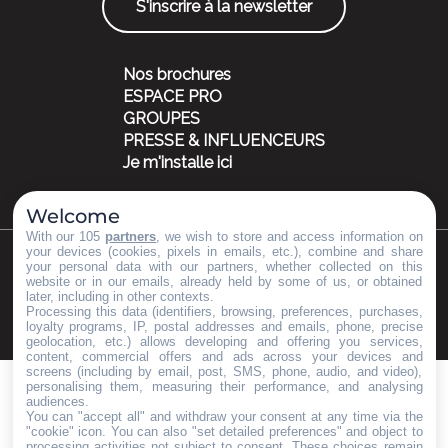
S'inscrire à la newsletter
Nos brochures
ESPACE PRO
GROUPES
PRESSE & INFLUENCEURS
Je m'installe ici
Welcome
With our 105
partners
, we wish to store and access information on
your devices (cookies, pixels in emails, etc.), combine and share
your personal data with our partners, whether collected on this
©Copyright 2023
Mentions légales
Partenaires
website or in our emails, already held by some of us, or obtained
later, including in other contexts.
Processing this data (identifiers, browsing, preferences, purchases,
loyalty programs, IP, postal addresses and emails, phone, precise
geolocation, etc.) allows developing and offering you services,
content, commercial offers and ads across your devices and
screens (including by email, post, SMS, phone, audio, and video),
personalising them, measuring their performance, and analysing
audiences.
You can "accept all" and withdraw your consent at any time via the
"cookie" icon
. You can also "set detailed preferences" and object to
processing activities not subject to consent. These choices remain