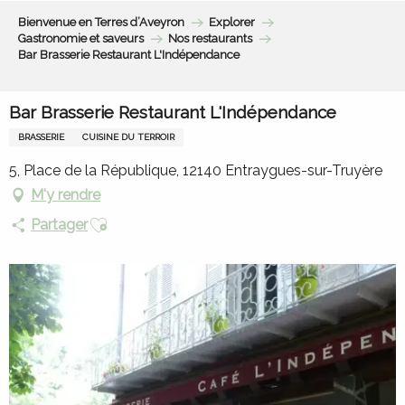
Aller
Bienvenue en Terres d’Aveyron
Explorer
au
Gastronomie et saveurs
Nos restaurants
contenu
Bar Brasserie Restaurant L'Indépendance
principal
Bar Brasserie Restaurant L'Indépendance
BRASSERIE
CUISINE DU TERROIR
5, Place de la République, 12140 Entraygues-sur-Truyère
M'y rendre
Ajouter aux favoris
Partager