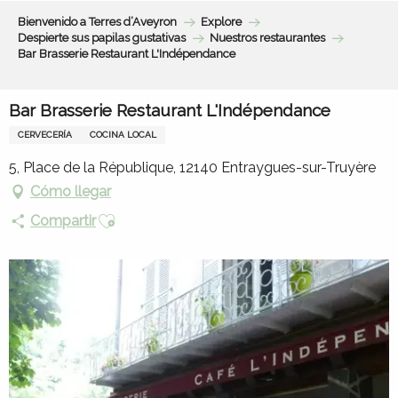
Aller
Bienvenido a Terres d’Aveyron
Explore
au
Despierte sus papilas gustativas
Nuestros restaurantes
contenu
Bar Brasserie Restaurant L'Indépendance
principal
Bar Brasserie Restaurant L'Indépendance
CERVECERÍA
COCINA LOCAL
5, Place de la République, 12140 Entraygues-sur-Truyère
Cómo llegar
Ajouter aux favoris
Compartir