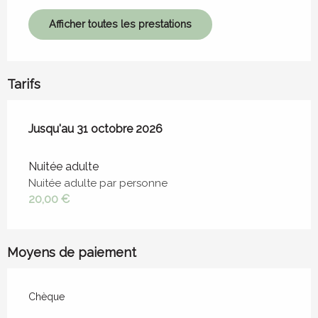
Afficher toutes les prestations
Tarifs
Du
Jusqu'au
1 avril 2026
31 octobre 2026
au
31 octobre 2026
Nuitée adulte
Nuitée adulte par personne
20,00 €
Moyens de paiement
Chèque