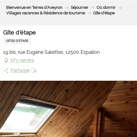
Aller
Bienvenue en Terres d’Aveyron
Séjourner
Où dormir
au
Villages vacances & Résidence de tourisme
Gîte d'étape
contenu
principal
Gîte d'étape
GÎTES D'ÉTAPE
19 bis, rue Eugène Salettes, 12500 Espalion
M'y rendre
Ajouter aux favoris
Partager