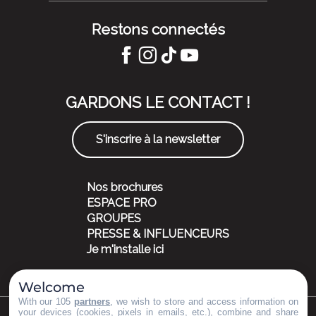
Restons connectés
GARDONS LE CONTACT !
S'inscrire à la newsletter
Nos brochures
ESPACE PRO
GROUPES
PRESSE & INFLUENCEURS
Je m'installe ici
Welcome
With our 105
partners
, we wish to store and access information on
your devices (cookies, pixels in emails, etc.), combine and share