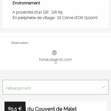
Environnement
Environnement
A proximité d'un GR :
GR 65
En périphérie de village :
St Côme d'Olt
(500m)
Réservation
hotel.reservit.com
Hébergement
Restauration
Réservable
85,5
Accueil du Couvent de Malet
€