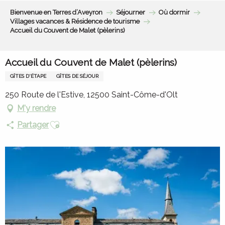
Aller
Bienvenue en Terres d’Aveyron
Séjourner
Où dormir
au
Villages vacances & Résidence de tourisme
contenu
Accueil du Couvent de Malet (pèlerins)
principal
Accueil du Couvent de Malet (pèlerins)
GÎTES D'ÉTAPE
GÎTES DE SÉJOUR
250 Route de l'Estive, 12500 Saint-Côme-d'Olt
M'y rendre
Ajouter aux favoris
Partager