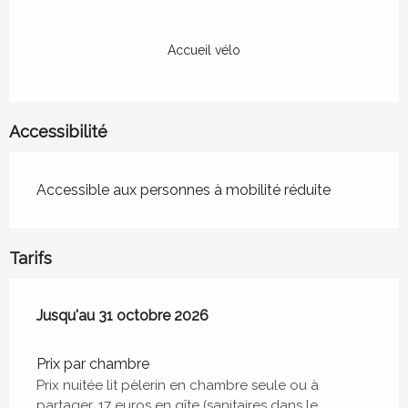
Accueil vélo
Accessibilité
Accessible aux personnes à mobilité réduite
Tarifs
Du
Jusqu'au
25 mars 2026
31 octobre 2026
au
31 octobre 2026
Prix par chambre
Prix nuitée lit pèlerin en chambre seule ou à
partager, 17 euros en gîte (sanitaires dans le