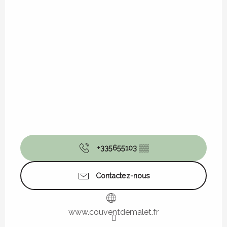
+335655103
▒▒
Contactez-nous
www.couventdemalet.fr