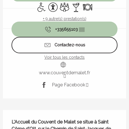
Accès handicapés
Accessibilité
Salle de réunion
Bar / Buvette
Restaurant
+ 9 autre(s) prestation(s)
+335655103
▒▒
Contactez-nous
Voir tous les contacts
www.couventdemalet.fr
Page Facebook
Description
L'Accueil du Couvent de Malet se situe à Saint 
Côme d'Olt, sur le Chemin de Saint-Jacques de 