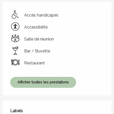
Accès handicapés
Accessibilité
Salle de réunion
Bar / Buvette
Restaurant
Afficher toutes les prestations
Offres de prestations
Labels
Labels