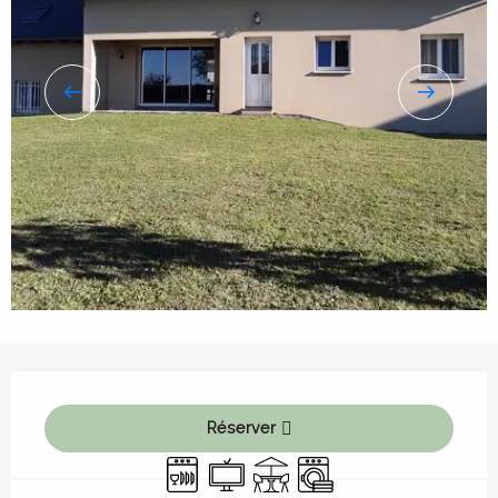
Ouverture et coordonnées
Réserver
Lave vaisselle
Télévision
Terrasse
Lave linge