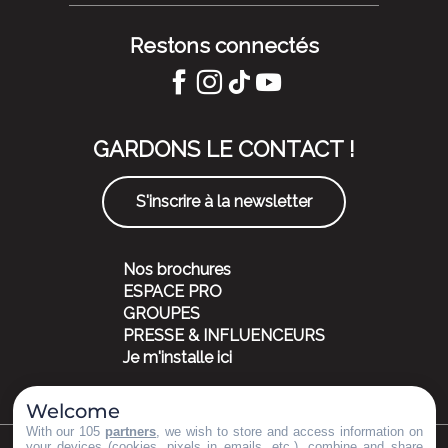
Restons connectés
GARDONS LE CONTACT !
S'inscrire à la newsletter
Nos brochures
ESPACE PRO
GROUPES
PRESSE & INFLUENCEURS
Je m'installe ici
Welcome
With our 105
partners
, we wish to store and access information on
your devices (cookies, pixels in emails, etc.), combine and share