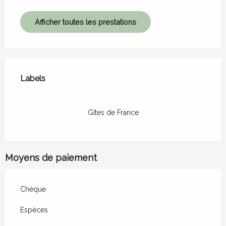
Afficher toutes les prestations
Offres de prestations
Labels
Labels
Gîtes de France
Moyens de paiement
Chèque
Espèces