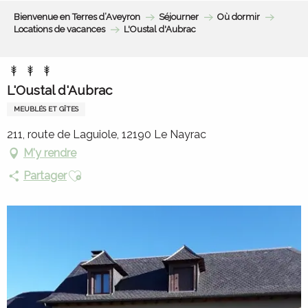
Aller
Bienvenue en Terres d’Aveyron
Séjourner
Où dormir
au
Locations de vacances
L'Oustal d'Aubrac
contenu
principal
L'Oustal d'Aubrac
MEUBLÉS ET GÎTES
211, route de Laguiole, 12190 Le Nayrac
M'y rendre
Ajouter aux favoris
Partager