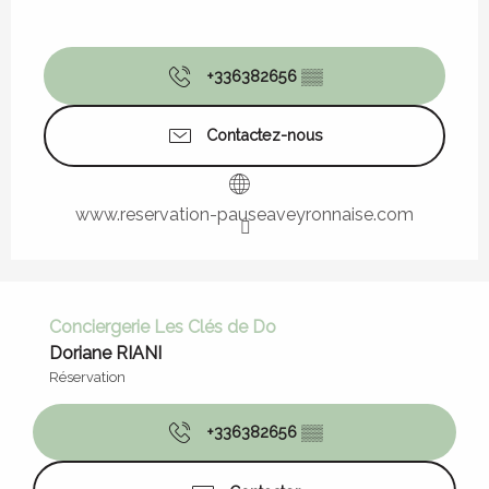
+336382656
▒▒
Contactez-nous
www.reservation-pauseaveyronnaise.com
Conciergerie Les Clés de Do
Doriane RIANI
Réservation
+336382656
▒▒