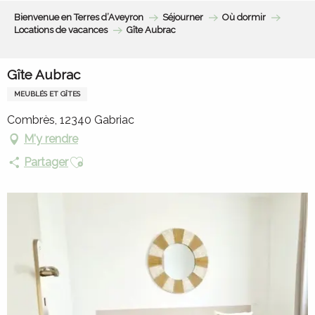
Aller
Bienvenue en Terres d’Aveyron
Séjourner
Où dormir
au
Locations de vacances
Gîte Aubrac
contenu
principal
Gîte Aubrac
MEUBLÉS ET GÎTES
Combrès, 12340 Gabriac
M'y rendre
Ajouter aux favoris
Partager