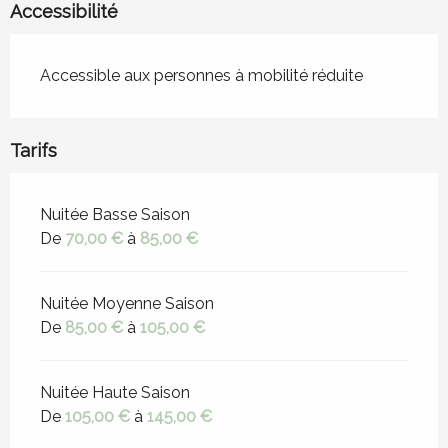
Accessibilité
Accessible aux personnes à mobilité réduite
Tarifs
Tarifs 2026
Nuitée Basse Saison
De
70,00 €
à
85,00 €
Nuitée Moyenne Saison
De
85,00 €
à
105,00 €
Nuitée Haute Saison
De
105,00 €
à
145,00 €