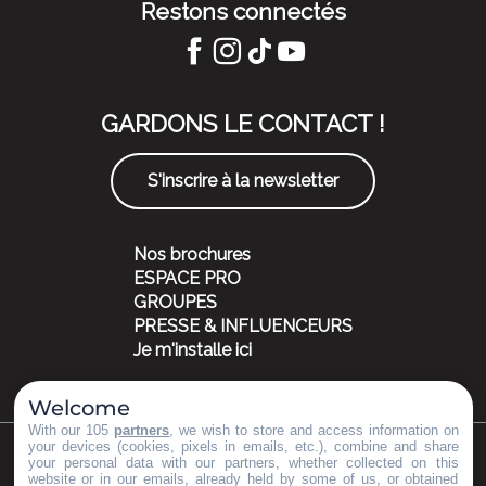
Restons connectés
GARDONS LE CONTACT !
S'inscrire à la newsletter
Nos brochures
ESPACE PRO
GROUPES
PRESSE & INFLUENCEURS
Je m'installe ici
Welcome
With our 105
partners
, we wish to store and access information on
your devices (cookies, pixels in emails, etc.), combine and share
your personal data with our partners, whether collected on this
©Copyright 2023
Mentions légales
Partenaires
website or in our emails, already held by some of us, or obtained