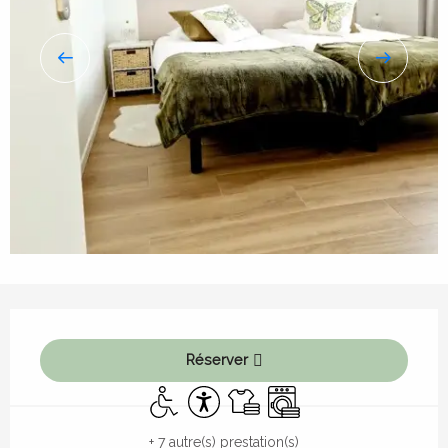
Ouverture et coordonnées
Réserver
Accès handicapés
Accessibilité
Draps et linge
Lave linge
+ 7 autre(s) prestation(s)