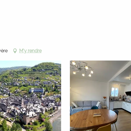
Locations de vacances
Chez Gigi - Gîte Jasmin
yère
M'y rendre