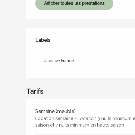
Afficher toutes les prestations
Offres de prestations
Labels
Labels
Gîtes de France
Tarifs
Tarifs 2026
Semaine (meublé)
Location semaine - Location 3 nuits minimum
saison et 7 nuits minimum en haute saison