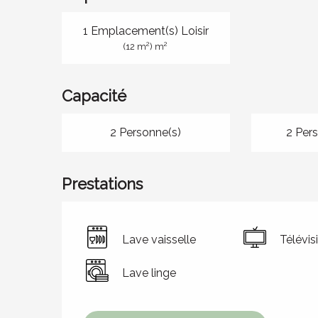
1 Emplacement(s) Loisir
2
2
(12 m
) m
Capacité
2 Personne(s)
2 Per
Prestations
Lave vaisselle
Télévis
Lave linge