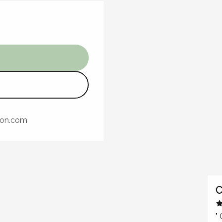
ron.com
C
"