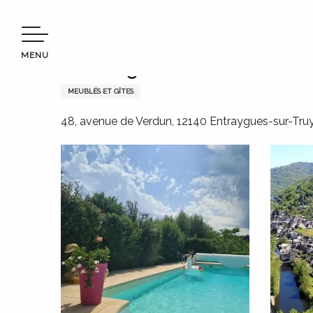
Aller
Bienvenue en Terres d’Aveyron
Séjourner
Où dormir
au
contenu
MENU
principal
Chez Gigi - Gîte Jasmin
MEUBLÉS ET GÎTES
48, avenue de Verdun, 12140 Entraygues-sur-Tru