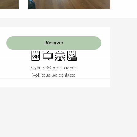
Ouverture et coordonnées
Réserver
Lave vaisselle
Télévision
Terrasse
Lave linge
+ 5 autre(s) prestation(s)
Voir tous les contacts