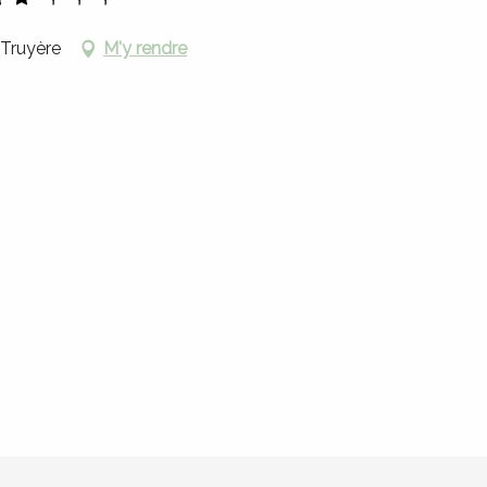
-Truyère
M'y rendre