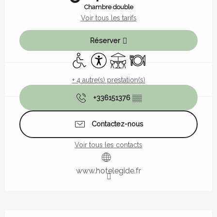
Chambre double
Voir tous les tarifs
Réserver
Accès handicapés
Accessibilité
Terrasse
Restaurant
+ 4 autre(s) prestation(s)
+336151376
▒▒
Contactez-nous
Voir tous les contacts
www.hotelegide.fr
Description