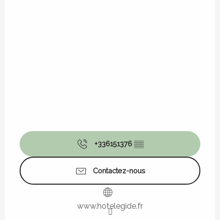
+336151376
▒▒
Contactez-nous
www.hotelegide.fr