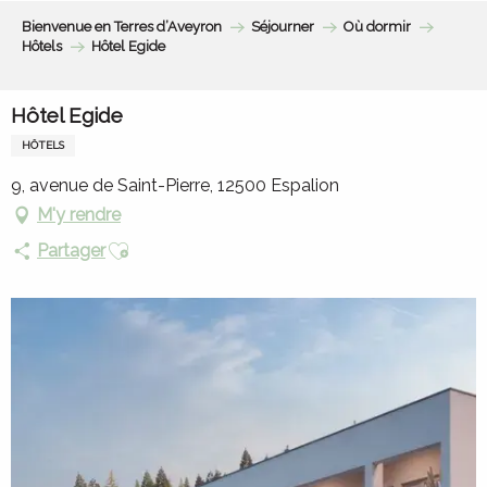
Aller
Bienvenue en Terres d’Aveyron
Séjourner
Où dormir
au
Hôtels
Hôtel Egide
contenu
principal
Hôtel Egide
HÔTELS
9, avenue de Saint-Pierre, 12500 Espalion
M'y rendre
Ajouter aux favoris
Partager