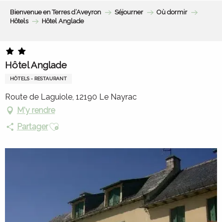
Aller
Bienvenue en Terres d’Aveyron
Séjourner
Où dormir
au
Hôtels
Hôtel Anglade
contenu
principal
Hôtel Anglade
HÔTELS - RESTAURANT
Route de Laguiole, 12190 Le Nayrac
M'y rendre
Ajouter aux favoris
Partager