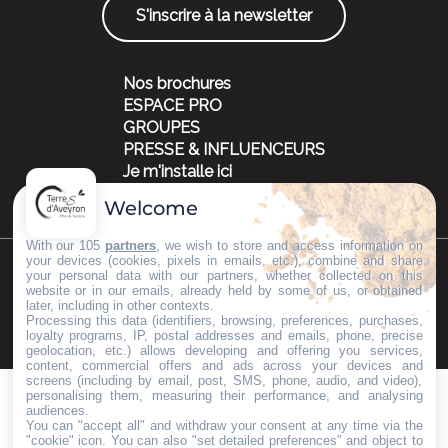
S'inscrire à la newsletter
Nos brochures
ESPACE PRO
GROUPES
PRESSE & INFLUENCEURS
Je m'installe ici
Welcome
With our 105
partners
, we wish to store and access information on
your devices (cookies, pixels in emails, etc.), combine and share
your personal data with our partners, whether collected on this
©Copyright 2023
Mentions légales
Partenaires
website or in our emails, already held by some of us, or obtained
later, including in other contexts.
Processing this data (identifiers, browsing, preferences, purchases,
loyalty programs, IP, postal addresses and emails, phone, precise
geolocation, etc.) allows developing and offering you services,
content, commercial offers and ads across your devices and
screens (including by email, post, SMS, phone, audio, and video),
personalising them, measuring their performance, and analysing
audiences.
You can "accept all" and withdraw your consent at any time via the
"cookie" icon
. You can also "set detailed preferences" and object to