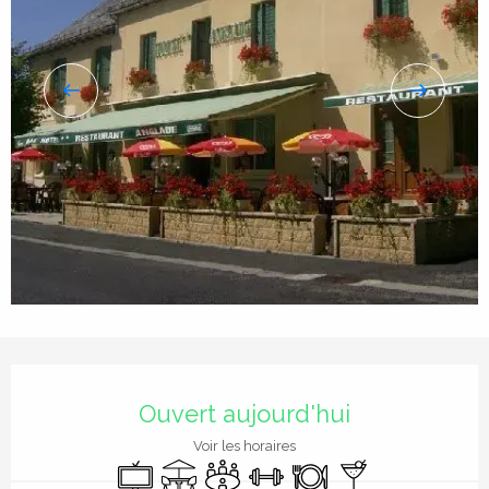
Ouverture et coordonnées
Ouvert aujourd'hui
Voir les horaires
Télévision
Terrasse
Salle de réunion
Salle de sport
Restaurant
Bar / Buvette