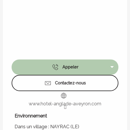
Appeler
Contactez-nous
www.hotel-anglade-aveyron.com
Environnement
Environnement
Dans un village :
NAYRAC (LE)