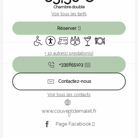
Chambre double
Voir tous les tarifs
Réserver
Accès handicapés
Accessibilité
Accueil camping car
Salle de réunion
Bar / Buvette
Restaurant
+ 10 autre(s) prestation(s)
+335655103
▒▒
Contactez-nous
Voir tous les contacts
www.couventdemalet.fr
Page Facebook