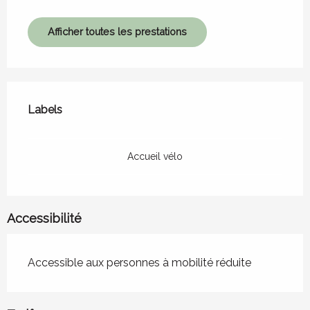
Afficher toutes les prestations
Offres de prestations
Labels
Labels
Accueil vélo
Accessibilité
Accessible aux personnes à mobilité réduite