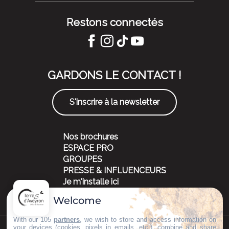
Restons connectés
GARDONS LE CONTACT !
S'inscrire à la newsletter
Nos brochures
ESPACE PRO
GROUPES
PRESSE & INFLUENCEURS
Je m'installe ici
Welcome
With our 105
partners
, we wish to store and access information on
your devices (cookies, pixels in emails, etc.), combine and share