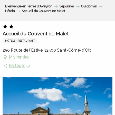
Aller
Bienvenue en Terres d’Aveyron
Séjourner
Où dormir
au
Hôtels
Accueil du Couvent de Malet
contenu
principal
Accueil du Couvent de Malet
HÔTELS - RESTAURANT
250 Route de l'Estive, 12500 Saint-Côme-d'Olt
M'y rendre
Ajouter aux favoris
Partager