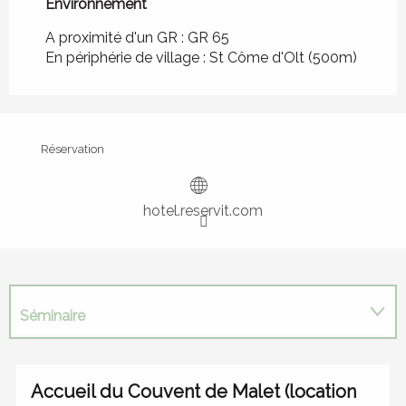
Environnement
Environnement
A proximité d'un GR :
GR 65
En périphérie de village :
St Côme d'Olt
(500m)
Réservation
hotel.reservit.com
Séminaire
Restauration
Accueil du Couvent de Malet (location