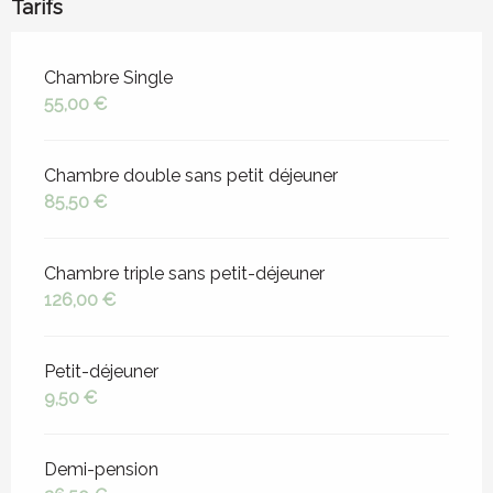
Tarifs
Tarifs 2026
Chambre Single
55,00 €
Chambre double sans petit déjeuner
85,50 €
Chambre triple sans petit-déjeuner
126,00 €
Petit-déjeuner
9,50 €
Demi-pension