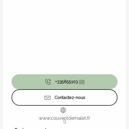
+335655103
▒▒
Contactez-nous
www.couventdemalet.fr