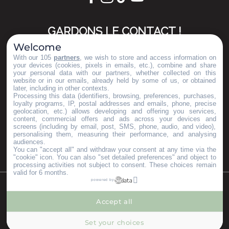
GARDONS LE CONTACT !
Welcome
S'inscrire à la newsletter
With our 105
partners
, we wish to store and access information on
your devices (cookies, pixels in emails, etc.), combine and share
your personal data with our partners, whether collected on this
website or in our emails, already held by some of us, or obtained
later, including in other contexts.
Nos brochures
Processing this data (identifiers, browsing, preferences, purchases,
ESPACE PRO
loyalty programs, IP, postal addresses and emails, phone, precise
geolocation, etc.) allows developing and offering you services,
GROUPES
content, commercial offers and ads across your devices and
PRESSE & INFLUENCEURS
screens (including by email, post, SMS, phone, audio, and video),
personalising them, measuring their performance, and analysing
Je m'installe ici
audiences.
You can "accept all" and withdraw your consent at any time via the
"cookie" icon
. You can also "set detailed preferences" and object to
processing activities not subject to consent. These choices remain
valid for 6 months.
powered by
©Copyright 2023
Mentions légales
Partenaires
Accept all
--°
MENU
Set your choices