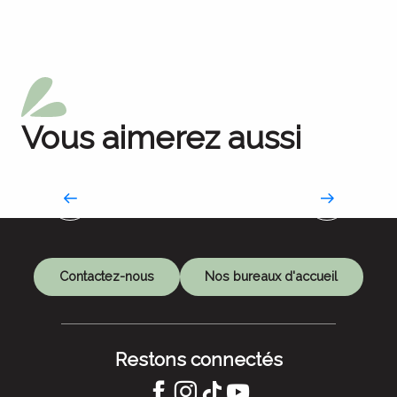
Vous aimerez aussi
Métiers d’Art(isanat)
Terres de savoir-faire
Contactez-nous
Nos bureaux d'accueil
Restons connectés