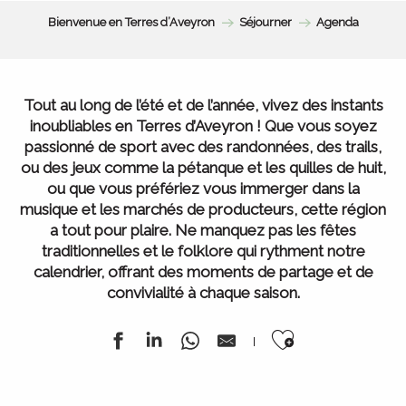
Bienvenue en Terres d’Aveyron
Séjourner
Agenda
Tout au long de l’été et de l’année, vivez des instants
inoubliables en Terres d’Aveyron ! Que vous soyez
passionné de sport avec des randonnées, des trails,
ou des jeux comme la pétanque et les quilles de huit,
ou que vous préfériez vous immerger dans la
musique et les marchés de producteurs, cette région
a tout pour plaire. Ne manquez pas les fêtes
traditionnelles et le folklore qui rythment notre
calendrier, offrant des moments de partage et de
convivialité à chaque saison.
Ajouter au
Festival de la randonnée
du 13 juillet au 15 août 2026
L’ Agenda de la semaine
Tous nos marchés