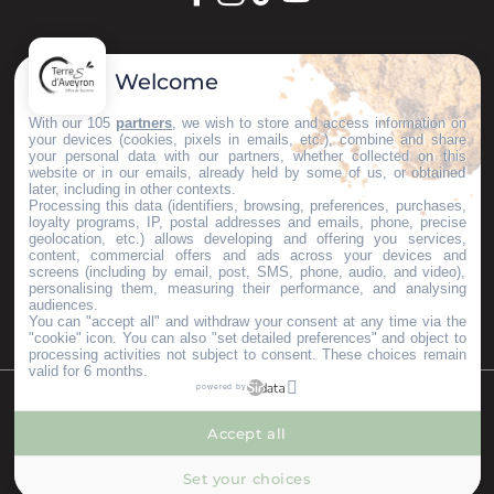
GARDONS LE CONTACT !
Welcome
S'inscrire à la newsletter
With our 105
partners
, we wish to store and access information on
your devices (cookies, pixels in emails, etc.), combine and share
your personal data with our partners, whether collected on this
website or in our emails, already held by some of us, or obtained
later, including in other contexts.
Nos brochures
Processing this data (identifiers, browsing, preferences, purchases,
ESPACE PRO
loyalty programs, IP, postal addresses and emails, phone, precise
geolocation, etc.) allows developing and offering you services,
GROUPES
content, commercial offers and ads across your devices and
PRESSE & INFLUENCEURS
screens (including by email, post, SMS, phone, audio, and video),
personalising them, measuring their performance, and analysing
Je m'installe ici
audiences.
You can "accept all" and withdraw your consent at any time via the
"cookie" icon
. You can also "set detailed preferences" and object to
processing activities not subject to consent. These choices remain
valid for 6 months.
powered by
©Copyright 2023
Mentions légales
Partenaires
Accept all
--°
MENU
Set your choices