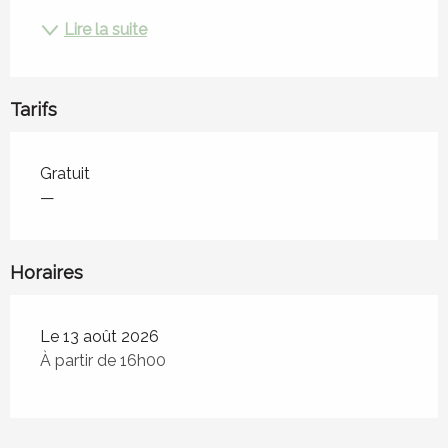
Lire la suite
Tarifs
Tarifs 2026
Gratuit
—
Horaires
Le 13 août 2026
À partir de 16h00