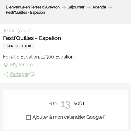
Aller
Bienvenue en Terres d’Aveyron
Séjourner
Agenda
au
Festi'Quilles - Espalion
contenu
principal
Jeudi 13 août
Festi'Quilles - Espalion
SPORTS ET LOISIRS
Foirail d'Espalion, 12500 Espalion
M'y rendre
Ajouter aux favoris
Partager
Ouverture et coordonnées
13
JEUDI
AOÛT
Ajouter à mon calendrier Google