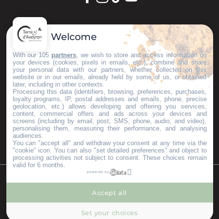
GARDONS LE CONTACT !
Welcome
S'inscrire à la newsletter
With our 105
partners
, we wish to store and access information on
your devices (cookies, pixels in emails, etc.), combine and share
your personal data with our partners, whether collected on this
website or in our emails, already held by some of us, or obtained
later, including in other contexts.
Nos brochures
Processing this data (identifiers, browsing, preferences, purchases,
ESPACE PRO
loyalty programs, IP, postal addresses and emails, phone, precise
geolocation, etc.) allows developing and offering you services,
GROUPES
content, commercial offers and ads across your devices and
PRESSE & INFLUENCEURS
screens (including by email, post, SMS, phone, audio, and video),
personalising them, measuring their performance, and analysing
Je m'installe ici
audiences.
You can "accept all" and withdraw your consent at any time via the
"cookie" icon
. You can also "set detailed preferences" and object to
processing activities not subject to consent. These choices remain
valid for 6 months.
powered by
©Copyright 2023
Mentions légales
Partenaires
Accept all
--°
MENU
Set your choices