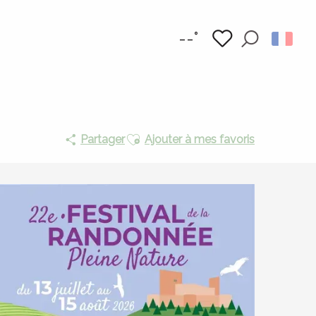
--°
Recherc
Voir les favoris
Ajouter aux favoris
Partager
Ajouter à mes favoris