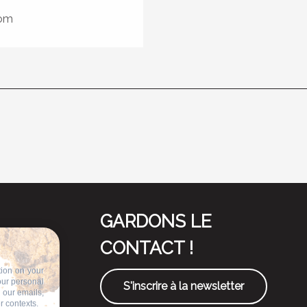
com
GARDONS LE
CONTACT !
tion on your
our personal
S'inscrire à la newsletter
n our emails,
r contexts.