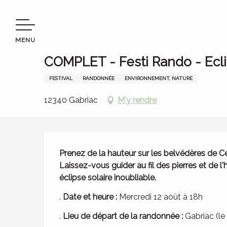
Aller
Bienvenue en Terres d’Aveyron
Séjourner
Agenda
au
contenu
MENU
principal
Mercredi 12 août
COMPLET - Festi Rando - Ecl
FESTIVAL
RANDONNÉE
ENVIRONNEMENT, NATURE
12340 Gabriac
M'y rendre
Description
Prenez de la hauteur sur les belvédères de C
Laissez-vous guider au fil des pierres et de l'
éclipse solaire inoubliable.
. 
Date et heure :
 Mercredi 12 août à 18h
. 
Lieu de départ de la randonnée :
 Gabriac (l