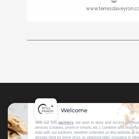
www.terresdaveyron.
Welcome
Contactez-nous
With our 105
partners
, we wish to store and access informa
devices (cookies, pixels in emails, etc.), combine and share y
data with our partners, whether collected on this website or i
Nos bureaux d'accueil
already held by some of us, or obtained later, including in othe