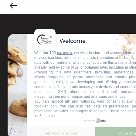
Welcome
Contactez-nous
With our 105
partners
, we wish to store and access informa
devices (cookies, pixels in emails, etc.), combine and share y
data with our partners, whether collected on this website or i
Nos bureaux d'accueil
already held by some of us, or obtained later, including in othe
Processing this data (identifiers, browsing, preferences,
loyalty programs, IP, postal addresses and emails, pho
geolocation, etc.) allows developing and offering you servic
commercial offers and ads across your devices and screens (
Restons connectés
email, post, SMS, phone, audio, and video), personal
measuring their performance, and analysing audiences.
You can "accept all" and withdraw your consent at any t
"cookie" icon
. You can also "set detailed preferences" an
processing activities not subject to consent. These choices 
for 6 months.
powered by
Set your choices
Accept a