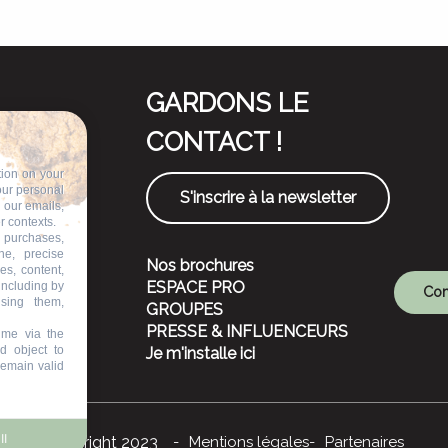
GARDONS LE
CONTACT !
tion on your
our personal
S'inscrire à la newsletter
n our emails,
r contexts.
 purchases,
ne, precise
Nos brochures
es, content,
ESPACE PRO
including by
Com
ising them,
GROUPES
PRESSE & INFLUENCEURS
ime via the
d object to
Je m'installe ici
remain valid
ll
©Copyright 2023
Mentions légales
Partenaires