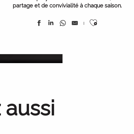
partage et de convivialité à chaque saison.
Ajouter au
nnée
oût 2026
L’ 
 aussi
Nos barrages
L’incroyable épopée industrielle