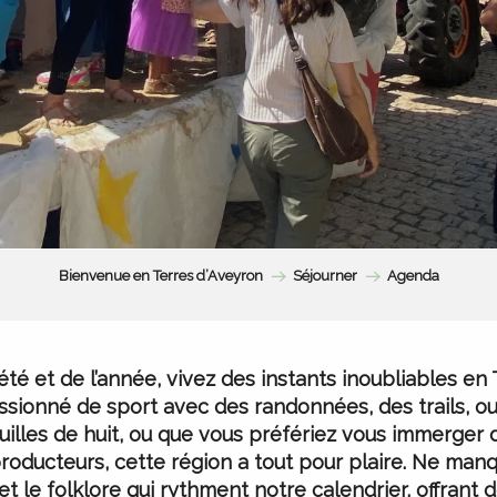
Bienvenue en Terres d’Aveyron
Séjourner
Agenda
’été et de l’année, vivez des instants inoubliables en 
sionné de sport avec des randonnées, des trails, o
uilles de huit, ou que vous préfériez vous immerger 
roducteurs, cette région a tout pour plaire. Ne manq
 et le folklore qui rythment notre calendrier, offran