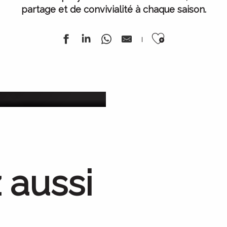
partage et de convivialité à chaque saison.
Ajouter au
nnée
oût 2026
L’ 
 aussi
Nos barrages
L’incroyable épopée industrielle