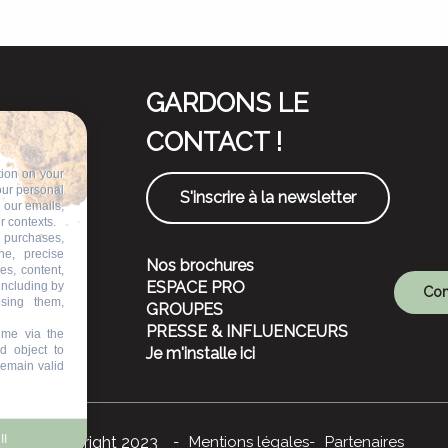
GARDONS LE
CONTACT !
tion on your
our personal
S'inscrire à la newsletter
n our emails,
r contexts.
 purchases,
ne, precise
Nos brochures
es, content,
ESPACE PRO
including by
Com
ising them,
GROUPES
PRESSE & INFLUENCEURS
ime via the
d object to
Je m'installe ici
remain valid
ll
©Copyright 2023
Mentions légales
Partenaires