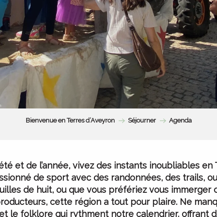
Bienvenue en Terres d’Aveyron
Séjourner
Agenda
’été et de l’année, vivez des instants inoubliables en 
sionné de sport avec des randonnées, des trails, o
uilles de huit, ou que vous préfériez vous immerger 
roducteurs, cette région a tout pour plaire. Ne manq
 et le folklore qui rythment notre calendrier, offran