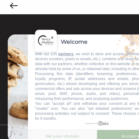
Welcome
Contactez-nous
With our 105
partners
, we wish to store and access informa
devices (cookies, pixels in emails, etc.), combine and share y
data with our partners, whether collected on this website or i
Nos bureaux d'accueil
already held by some of us, or obtained later, including in othe
Processing this data (identifiers, browsing, preferences,
loyalty programs, IP, postal addresses and emails, pho
geolocation, etc.) allows developing and offering you servic
commercial offers and ads across your devices and screens (
Restons connectés
email, post, SMS, phone, audio, and video), personal
measuring their performance, and analysing audiences.
You can "accept all" and withdraw your consent at any t
"cookie" icon
. You can also "set detailed preferences" an
processing activities not subject to consent. These choices 
for 6 months.
powered by
Set your choices
Accept a