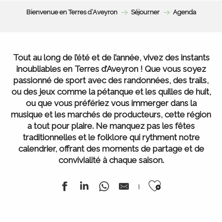
Bienvenue en Terres d’Aveyron
Séjourner
Agenda
Tout au long de l’été et de l’année, vivez des instants
inoubliables en Terres d’Aveyron ! Que vous soyez
passionné de sport avec des randonnées, des trails,
ou des jeux comme la pétanque et les quilles de huit,
ou que vous préfériez vous immerger dans la
musique et les marchés de producteurs, cette région
a tout pour plaire. Ne manquez pas les fêtes
traditionnelles et le folklore qui rythment notre
calendrier, offrant des moments de partage et de
convivialité à chaque saison.
Ajouter au
Festival de la randonnée
du 13 juillet au 15 août 2026
L’ Agenda de la semaine
Tous nos marchés