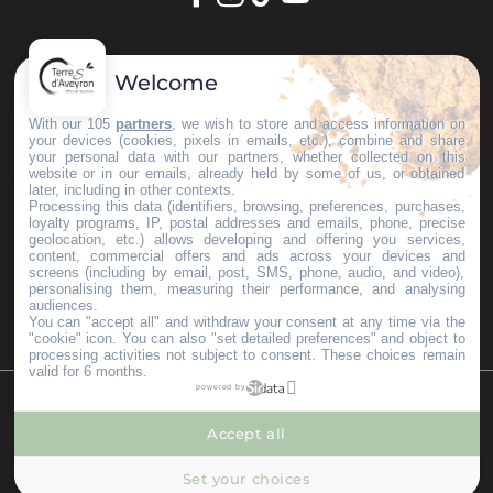
GARDONS LE CONTACT !
Welcome
S'inscrire à la newsletter
With our 105
partners
, we wish to store and access information on
your devices (cookies, pixels in emails, etc.), combine and share
your personal data with our partners, whether collected on this
website or in our emails, already held by some of us, or obtained
later, including in other contexts.
Nos brochures
Processing this data (identifiers, browsing, preferences, purchases,
ESPACE PRO
loyalty programs, IP, postal addresses and emails, phone, precise
geolocation, etc.) allows developing and offering you services,
GROUPES
content, commercial offers and ads across your devices and
PRESSE & INFLUENCEURS
screens (including by email, post, SMS, phone, audio, and video),
personalising them, measuring their performance, and analysing
Je m'installe ici
audiences.
You can "accept all" and withdraw your consent at any time via the
"cookie" icon
. You can also "set detailed preferences" and object to
processing activities not subject to consent. These choices remain
valid for 6 months.
powered by
©Copyright 2023
Mentions légales
Partenaires
Accept all
--°
MENU
Set your choices