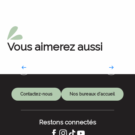
Vous aimerez aussi
Nos barrages
L’incroyable épopée industrielle
Contactez-nous
Nos bureaux d'accueil
Restons connectés