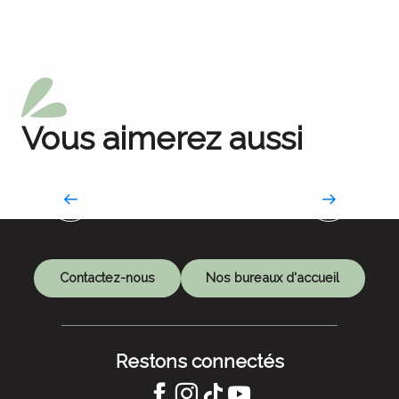
Vous aimerez aussi
Nos barrages
L’incroyable épopée industrielle
Contactez-nous
Nos bureaux d'accueil
Restons connectés