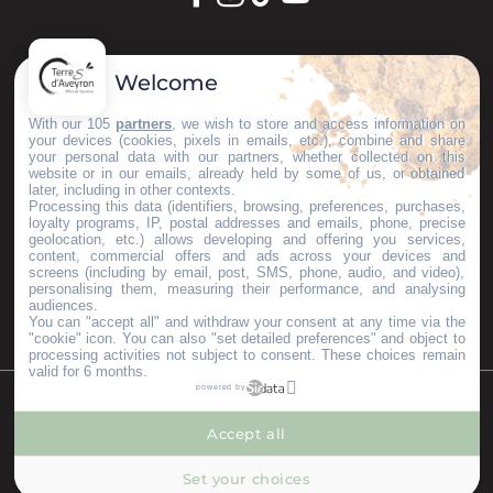
GARDONS LE CONTACT !
Welcome
S'inscrire à la newsletter
With our 105
partners
, we wish to store and access information on
your devices (cookies, pixels in emails, etc.), combine and share
your personal data with our partners, whether collected on this
website or in our emails, already held by some of us, or obtained
later, including in other contexts.
Nos brochures
Processing this data (identifiers, browsing, preferences, purchases,
ESPACE PRO
loyalty programs, IP, postal addresses and emails, phone, precise
geolocation, etc.) allows developing and offering you services,
GROUPES
content, commercial offers and ads across your devices and
PRESSE & INFLUENCEURS
screens (including by email, post, SMS, phone, audio, and video),
personalising them, measuring their performance, and analysing
Je m'installe ici
audiences.
You can "accept all" and withdraw your consent at any time via the
"cookie" icon
. You can also "set detailed preferences" and object to
processing activities not subject to consent. These choices remain
valid for 6 months.
powered by
©Copyright 2023
Mentions légales
Partenaires
Accept all
--°
MENU
Set your choices