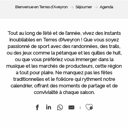
Bienvenue en Terres d’Aveyron
Séjourner
Agenda
Tout au long de l’été et de l’année, vivez des instants
inoubliables en Terres d’Aveyron ! Que vous soyez
passionné de sport avec des randonnées, des trails,
ou des jeux comme la pétanque et les quilles de huit,
ou que vous préfériez vous immerger dans la
musique et les marchés de producteurs, cette région
a tout pour plaire. Ne manquez pas les fêtes
traditionnelles et le folklore qui rythment notre
calendrier, offrant des moments de partage et de
convivialité à chaque saison.
Ajouter au
Festival de la randonnée
du 13 juillet au 15 août 2026
L’ Agenda de la semaine
Tous nos marchés