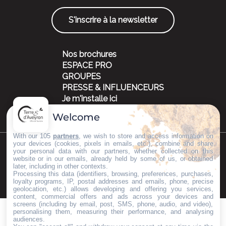
S'inscrire à la newsletter
Nos brochures
ESPACE PRO
GROUPES
PRESSE & INFLUENCEURS
Je m'installe ici
Welcome
With our 105
partners
, we wish to store and access information on
your devices (cookies, pixels in emails, etc.), combine and share
your personal data with our partners, whether collected on this
©Copyright 2023
Mentions légales
Partenaires
website or in our emails, already held by some of us, or obtained
later, including in other contexts.
Processing this data (identifiers, browsing, preferences, purchases,
loyalty programs, IP, postal addresses and emails, phone, precise
geolocation, etc.) allows developing and offering you services,
content, commercial offers and ads across your devices and
screens (including by email, post, SMS, phone, audio, and video),
personalising them, measuring their performance, and analysing
audiences.