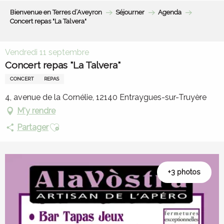
Aller
Bienvenue en Terres d’Aveyron
Séjourner
Agenda
au
Concert repas "La Talvera"
contenu
principal
Vendredi 11 septembre
Concert repas "La Talvera"
CONCERT
REPAS
4, avenue de la Cornélie, 12140 Entraygues-sur-Truyère
M'y rendre
Ajouter aux favoris
Partager
+3 photos