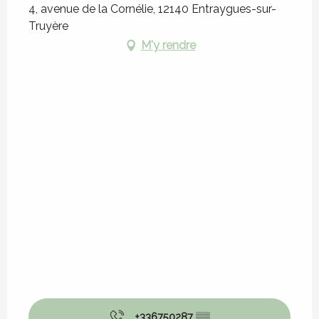
4, avenue de la Cornélie, 12140 Entraygues-sur-
Truyère
M'y rendre
+336750287
▒▒