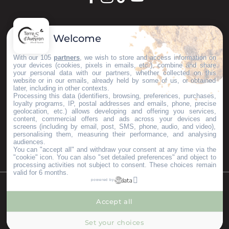
GARDONS LE CONTACT !
Welcome
S'inscrire à la newsletter
With our 105
partners
, we wish to store and access information on
your devices (cookies, pixels in emails, etc.), combine and share
your personal data with our partners, whether collected on this
website or in our emails, already held by some of us, or obtained
later, including in other contexts.
Nos brochures
Processing this data (identifiers, browsing, preferences, purchases,
ESPACE PRO
loyalty programs, IP, postal addresses and emails, phone, precise
geolocation, etc.) allows developing and offering you services,
GROUPES
content, commercial offers and ads across your devices and
PRESSE & INFLUENCEURS
screens (including by email, post, SMS, phone, audio, and video),
personalising them, measuring their performance, and analysing
Je m'installe ici
audiences.
You can "accept all" and withdraw your consent at any time via the
"cookie" icon
. You can also "set detailed preferences" and object to
processing activities not subject to consent. These choices remain
valid for 6 months.
powered by
©Copyright 2023
Mentions légales
Partenaires
Accept all
--°
MENU
Set your choices