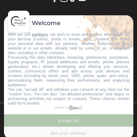
GARDONS LE CONTACT !
Welcome
S'inscrire à la newsletter
With our 105
partners
, we wish to store and access information on
your devices (cookies, pixels in emails, etc.), combine and share
your personal data with our partners, whether collected on this
website or in our emails, already held by some of us, or obtained
later, including in other contexts.
Nos brochures
Processing this data (identifiers, browsing, preferences, purchases,
ESPACE PRO
loyalty programs, IP, postal addresses and emails, phone, precise
geolocation, etc.) allows developing and offering you services,
GROUPES
content, commercial offers and ads across your devices and
PRESSE & INFLUENCEURS
screens (including by email, post, SMS, phone, audio, and video),
personalising them, measuring their performance, and analysing
Je m'installe ici
audiences.
You can "accept all" and withdraw your consent at any time via the
"cookie" icon
. You can also "set detailed preferences" and object to
processing activities not subject to consent. These choices remain
valid for 6 months.
powered by
©Copyright 2023
Mentions légales
Partenaires
Accept all
--°
MENU
Set your choices