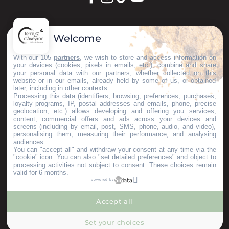
GARDONS LE CONTACT !
Welcome
S'inscrire à la newsletter
With our 105
partners
, we wish to store and access information on
your devices (cookies, pixels in emails, etc.), combine and share
your personal data with our partners, whether collected on this
website or in our emails, already held by some of us, or obtained
later, including in other contexts.
Nos brochures
Processing this data (identifiers, browsing, preferences, purchases,
ESPACE PRO
loyalty programs, IP, postal addresses and emails, phone, precise
geolocation, etc.) allows developing and offering you services,
GROUPES
content, commercial offers and ads across your devices and
PRESSE & INFLUENCEURS
screens (including by email, post, SMS, phone, audio, and video),
personalising them, measuring their performance, and analysing
Je m'installe ici
audiences.
You can "accept all" and withdraw your consent at any time via the
"cookie" icon
. You can also "set detailed preferences" and object to
processing activities not subject to consent. These choices remain
valid for 6 months.
powered by
©Copyright 2023
Mentions légales
Partenaires
Accept all
--°
MENU
Set your choices