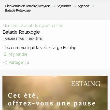
Aller
Bienvenue en Terres d’Aveyron
Séjourner
Agenda
au
Balade Relaxogie
contenu
principal
Mercredi 12 août de 09:00 à 12:00
Balade Relaxogie
ATELIER, STAGE
BIEN-ÊTRE
Lieu communiqué la veille, 12190 Estaing
M'y rendre
Ajouter aux favoris
Partager