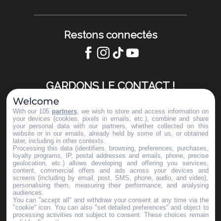
Restons connectés
GARDONS LE CONTACT !
Welcome
S'inscrire à la newsletter
With our 105
partners
, we wish to store and access information on
your devices (cookies, pixels in emails, etc.), combine and share
your personal data with our partners, whether collected on this
website or in our emails, already held by some of us, or obtained
later, including in other contexts.
Nos brochures
Processing this data (identifiers, browsing, preferences, purchases,
ESPACE PRO
loyalty programs, IP, postal addresses and emails, phone, precise
geolocation, etc.) allows developing and offering you services,
GROUPES
content, commercial offers and ads across your devices and
PRESSE & INFLUENCEURS
screens (including by email, post, SMS, phone, audio, and video),
personalising them, measuring their performance, and analysing
Je m'installe ici
audiences.
You can "accept all" and withdraw your consent at any time via the
"cookie" icon
. You can also "set detailed preferences" and object to
processing activities not subject to consent. These choices remain