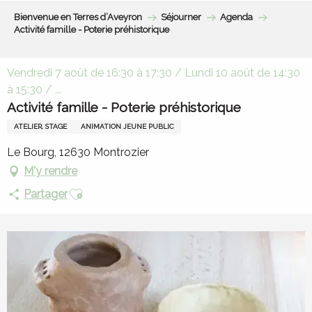
Aller
Bienvenue en Terres d’Aveyron
Séjourner
Agenda
au
Activité famille - Poterie préhistorique
contenu
principal
Vendredi 7 août de 16:30 à 17:30 / Lundi 10 août de 14:30
à 15:30 / ...
Activité famille - Poterie préhistorique
ATELIER, STAGE
ANIMATION JEUNE PUBLIC
Le Bourg, 12630 Montrozier
M'y rendre
Ajouter aux favoris
Partager