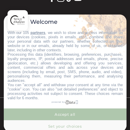
GARDONS LE CONTACT !
Welcome
S'inscrire à la newsletter
With our 105
partners
, we wish to store and access information on
your devices (cookies, pixels in emails, etc.), combine and share
your personal data with our partners, whether collected on this
website or in our emails, already held by some of us, or obtained
later, including in other contexts.
Nos brochures
Processing this data (identifiers, browsing, preferences, purchases,
ESPACE PRO
loyalty programs, IP, postal addresses and emails, phone, precise
geolocation, etc.) allows developing and offering you services,
GROUPES
content, commercial offers and ads across your devices and
PRESSE & INFLUENCEURS
screens (including by email, post, SMS, phone, audio, and video),
personalising them, measuring their performance, and analysing
Je m'installe ici
audiences.
You can "accept all" and withdraw your consent at any time via the
"cookie" icon
. You can also "set detailed preferences" and object to
processing activities not subject to consent. These choices remain
valid for 6 months.
powered by
©Copyright 2023
Mentions légales
Partenaires
Accept all
--°
MENU
Set your choices