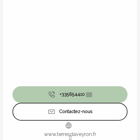
+335654410
▒▒
Contactez-nous
www.terresdaveyron.fr