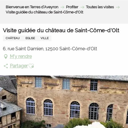
Aller
Bienvenue en Terres d’Aveyron
Profiter
Toutes les visites
au
Visite guidée du château de Saint-Côme-d'Olt
contenu
principal
Visite guidée du château de Saint-Côme-d'Olt
CHÂTEAU
EGLISE
VILLE
6, rue Saint Damien, 12500 Saint-Côme-d'Olt
M'y rendre
Ajouter aux favoris
Partager