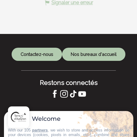
Signaler une erreur
Contactez-nous
Nos bureaux d'accueil
Restons connectés
GARDONS LE CONTACT !
Welcome
S'inscrire à la newsletter
With our 105
partners
, we wish to store and access information on
your devices (cookies, pixels in emails, etc.), combine and share