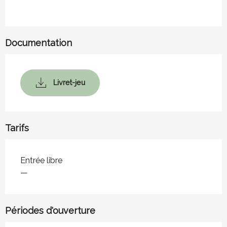
Documentation
Livret-jeu
Tarifs
Tarifs 2026
Entrée libre
—
Périodes d'ouverture