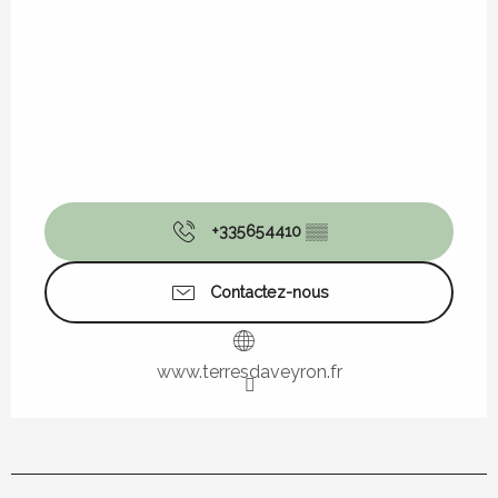
+335654410
▒▒
Contactez-nous
www.terresdaveyron.fr