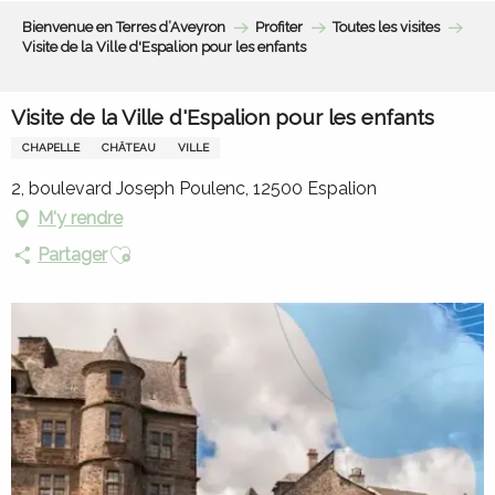
Aller
Bienvenue en Terres d’Aveyron
Profiter
Toutes les visites
au
Visite de la Ville d'Espalion pour les enfants
contenu
principal
Visite de la Ville d'Espalion pour les enfants
CHAPELLE
CHÂTEAU
VILLE
2, boulevard Joseph Poulenc, 12500 Espalion
M'y rendre
Ajouter aux favoris
Partager