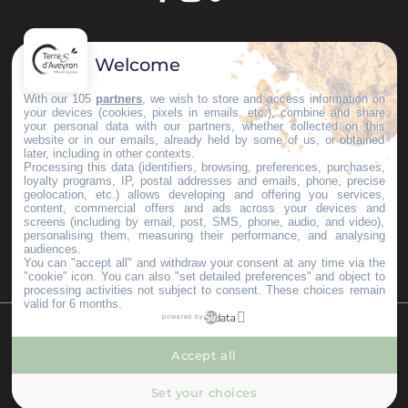
GARDONS LE CONTACT !
Welcome
S'inscrire à la newsletter
With our 105
partners
, we wish to store and access information on
your devices (cookies, pixels in emails, etc.), combine and share
your personal data with our partners, whether collected on this
website or in our emails, already held by some of us, or obtained
later, including in other contexts.
Nos brochures
Processing this data (identifiers, browsing, preferences, purchases,
ESPACE PRO
loyalty programs, IP, postal addresses and emails, phone, precise
geolocation, etc.) allows developing and offering you services,
GROUPES
content, commercial offers and ads across your devices and
PRESSE & INFLUENCEURS
screens (including by email, post, SMS, phone, audio, and video),
personalising them, measuring their performance, and analysing
Je m'installe ici
audiences.
You can "accept all" and withdraw your consent at any time via the
"cookie" icon
. You can also "set detailed preferences" and object to
processing activities not subject to consent. These choices remain
valid for 6 months.
powered by
©Copyright 2023
Mentions légales
Partenaires
Accept all
--°
MENU
Set your choices
Recherche
Voir les favoris