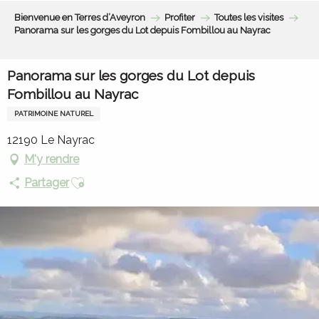
Aller
Bienvenue en Terres d’Aveyron
Profiter
Toutes les visites
au
Panorama sur les gorges du Lot depuis Fombillou au Nayrac
contenu
principal
Panorama sur les gorges du Lot depuis
Fombillou au Nayrac
PATRIMOINE NATUREL
12190 Le Nayrac
M'y rendre
Ajouter aux favoris
Partager