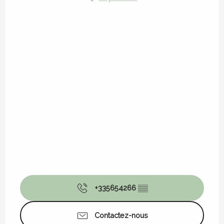
+335654266
▒▒
Contactez-nous