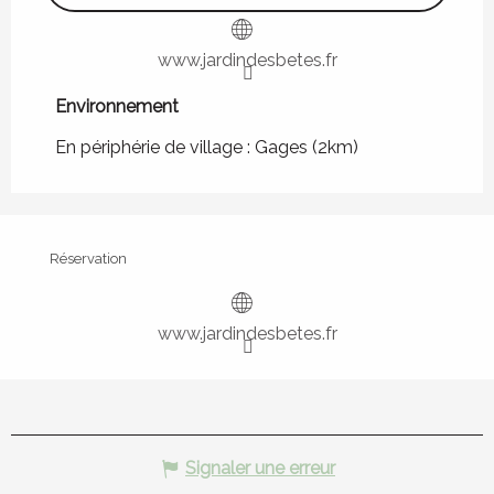
www.jardindesbetes.fr
Environnement
Environnement
En périphérie de village :
Gages
(2km)
Réservation
www.jardindesbetes.fr
Signaler une erreur