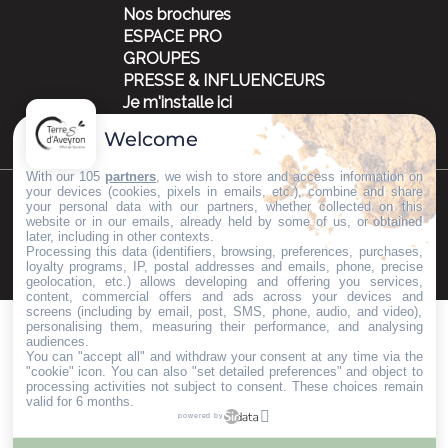
Nos brochures
ESPACE PRO
GROUPES
PRESSE & INFLUENCEURS
Je m'installe ici
Welcome
With our 105
partners
, we wish to store and access information on
your devices (cookies, pixels in emails, etc.), combine and share
your personal data with our partners, whether collected on this
©Copyright 2023
Mentions légales
Partenaires
website or in our emails, already held by some of us, or obtained
later, including in other contexts.
Processing this data (identifiers, browsing, preferences, purchases,
loyalty programs, IP, postal addresses and emails, phone, precise
geolocation, etc.) allows developing and offering you services,
content, commercial offers and ads across your devices and
screens (including by email, post, SMS, phone, audio, and video),
personalising them, measuring their performance, and analysing
audiences.
You can "accept all" and withdraw your consent at any time via the
"cookie" icon
. You can also "set detailed preferences" and object to
processing activities not subject to consent. These choices remain
valid for 6 months.
powered by