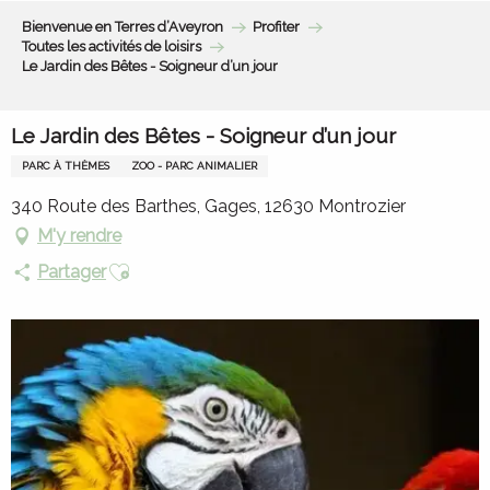
Aller
Bienvenue en Terres d’Aveyron
Profiter
au
Toutes les activités de loisirs
contenu
Le Jardin des Bêtes - Soigneur d’un jour
principal
Le Jardin des Bêtes - Soigneur d’un jour
PARC À THÈMES
ZOO - PARC ANIMALIER
340 Route des Barthes, Gages, 12630 Montrozier
M'y rendre
Ajouter aux favoris
Partager