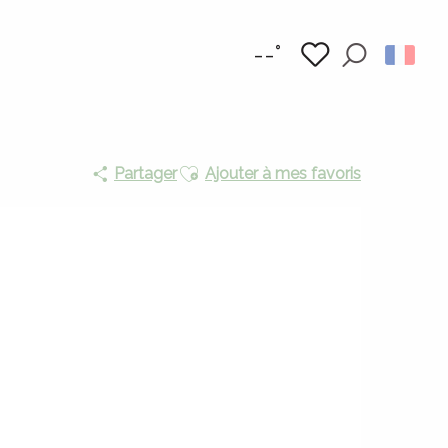
--°
Recherc
Voir les favoris
Ajouter aux favoris
Partager
Ajouter à mes favoris