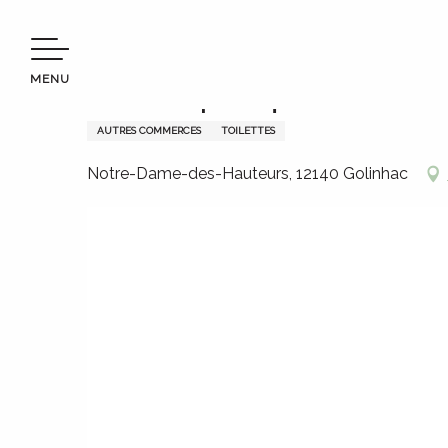
Aller
Bienvenue en Terres d’Aveyron
Toilettes publiques de 
au
contenu
MENU
principal
Toilettes publiques de Not
AUTRES COMMERCES
TOILETTES
Notre-Dame-des-Hauteurs, 12140 Golinhac