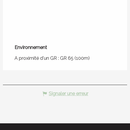
Environnement
Environnement
A proximité d'un GR :
GR 65
(100m)
Signaler une erreur