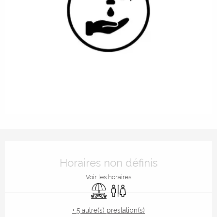
Ouverture et coordonnées
Horaires non définis
Voir les horaires
Aire de pique nique
Toilettes
+ 5 autre(s) prestation(s)