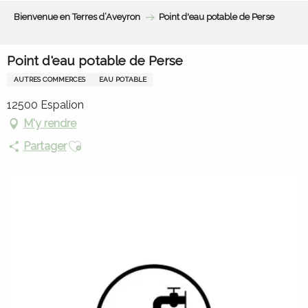
Aller
Bienvenue en Terres d’Aveyron
Point d'eau potable de Perse
au
contenu
principal
Point d'eau potable de Perse
AUTRES COMMERCES
EAU POTABLE
12500 Espalion
M'y rendre
Ajouter aux favoris
Partager