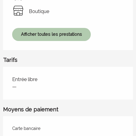
Boutique
Afficher toutes les prestations
Tarifs
Tarifs 2026
Entrée libre
—
Moyens de paiement
Carte bancaire