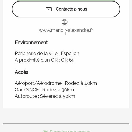
Contactez-nous
www.manoir-alexandre.fr
Environnement
Environnement
Périphérie de la ville :
Espalion
A proximité d'un GR :
GR 65
Accès
Accès
Aéroport/Aérodrome : Rodez à 40km
Gare SNCF : Rodez à 30km
Autoroute : Séverac à 50km