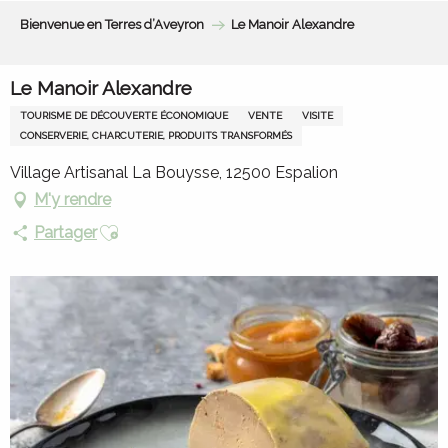
Aller
Bienvenue en Terres d’Aveyron
Le Manoir Alexandre
au
contenu
principal
Le Manoir Alexandre
TOURISME DE DÉCOUVERTE ÉCONOMIQUE
VENTE
VISITE
CONSERVERIE, CHARCUTERIE, PRODUITS TRANSFORMÉS
Village Artisanal La Bouysse, 12500 Espalion
M'y rendre
Ajouter aux favoris
Partager