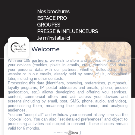
Nos brochures
ESPACE PRO
GROUPES
PRESSE & INFLUENCEURS
Je m'installe ici
Welcome
With our 105
partners
, we wish to store and access information on
your devices (cookies, pixels in emails, etc.), combine and share
your personal data with our partners, whether collected on this
©Copyright 2023
Mentions légales
Partenaires
website or in our emails, already held by some of us, or obtained
later, including in other contexts.
Processing this data (identifiers, browsing, preferences, purchases,
loyalty programs, IP, postal addresses and emails, phone, precise
geolocation, etc.) allows developing and offering you services,
content, commercial offers and ads across your devices and
screens (including by email, post, SMS, phone, audio, and video),
personalising them, measuring their performance, and analysing
audiences.
You can "accept all" and withdraw your consent at any time via the
"cookie" icon
. You can also "set detailed preferences" and object to
processing activities not subject to consent. These choices remain
valid for 6 months.
powered by