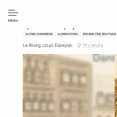
Aller
Bienvenue en Terres d’Aveyron
Epicerie d'Espeyrac
au
contenu
MENU
principal
Epicerie d'Espeyrac
AUTRES COMMERCES
ALIMENTATION
EPICERIE FINE, BOUTIQUE
Le Bourg, 12140 Espeyrac
M'y rendre