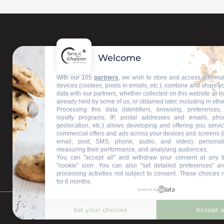
Welcome
Contactez-nous
With our 105
partners
, we wish to store and access informa
devices (cookies, pixels in emails, etc.), combine and share y
data with our partners, whether collected on this website or i
Nos bureaux d'accueil
already held by some of us, or obtained later, including in othe
Processing this data (identifiers, browsing, preferences,
loyalty programs, IP, postal addresses and emails, pho
geolocation, etc.) allows developing and offering you servic
commercial offers and ads across your devices and screens (
Restons connectés
email, post, SMS, phone, audio, and video), personal
measuring their performance, and analysing audiences.
You can "accept all" and withdraw your consent at any t
"cookie" icon
. You can also "set detailed preferences" an
processing activities not subject to consent. These choices 
for 6 months.
powered by
Set your choices
Accept a