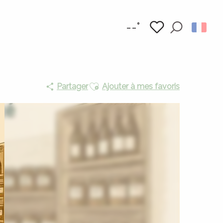
--°
Recherc
Voir les favoris
Ajouter aux favoris
Partager
Ajouter à mes favoris