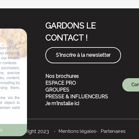
GARDONS LE
CONTACT !
tion on your
our personal
S'inscrire à la newsletter
n our emails,
r contexts.
 purchases,
ne, precise
Nos brochures
es, content,
ESPACE PRO
including by
Com
ising them,
GROUPES
PRESSE & INFLUENCEURS
ime via the
d object to
Je m'installe ici
remain valid
ll
©Copyright 2023
Mentions légales
Partenaires