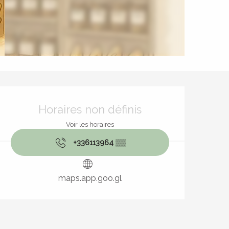
Ouverture et coordonnées
Horaires non définis
Voir les horaires
+336113964
▒▒
maps.app.goo.gl