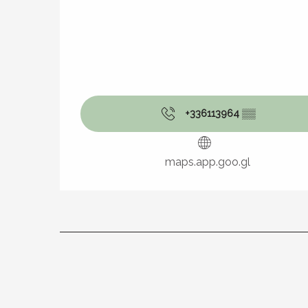
+336113964
▒▒
maps.app.goo.gl