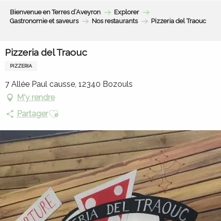
Aller
Bienvenue en Terres d’Aveyron
Explorer
au
Gastronomie et saveurs
Nos restaurants
Pizzeria del Traouc
contenu
principal
Pizzeria del Traouc
PIZZERIA
7 Allée Paul causse, 12340 Bozouls
M'y rendre
Ajouter aux favoris
Partager