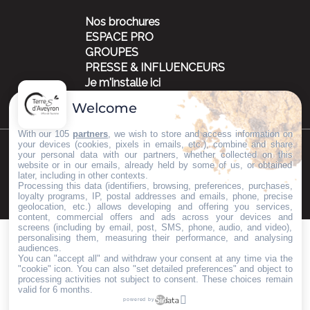
Nos brochures
ESPACE PRO
GROUPES
PRESSE & INFLUENCEURS
Je m'installe ici
Welcome
With our 105
partners
, we wish to store and access information on
your devices (cookies, pixels in emails, etc.), combine and share
your personal data with our partners, whether collected on this
©Copyright 2023
Mentions légales
Partenaires
website or in our emails, already held by some of us, or obtained
later, including in other contexts.
Processing this data (identifiers, browsing, preferences, purchases,
loyalty programs, IP, postal addresses and emails, phone, precise
geolocation, etc.) allows developing and offering you services,
content, commercial offers and ads across your devices and
screens (including by email, post, SMS, phone, audio, and video),
personalising them, measuring their performance, and analysing
audiences.
You can "accept all" and withdraw your consent at any time via the
"cookie" icon
. You can also "set detailed preferences" and object to
processing activities not subject to consent. These choices remain
valid for 6 months.
powered by