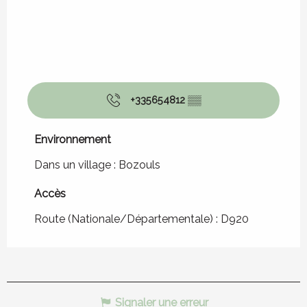
+335654812
▒▒
Environnement
Environnement
Dans un village :
Bozouls
Accès
Accès
Route (Nationale/Départementale) : D920
Signaler une erreur