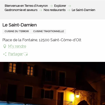
Aller
Bienvenue en Terres d’Aveyron
Explorer
au
Gastronomie et saveurs
Nos restaurants
Le Saint-Damien
contenu
principal
Le Saint-Damien
CUISINE DU TERROIR
CUISINE TRADITIONNELLE
Place de la Fontaine, 12500 Saint-Côme-d'Olt
M'y rendre
Ajouter aux favoris
Partager